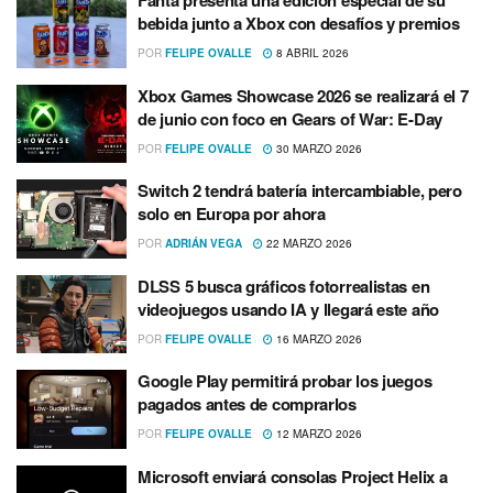
Fanta presenta una edición especial de su
bebida junto a Xbox con desafíos y premios
POR
FELIPE OVALLE
8 ABRIL 2026
Xbox Games Showcase 2026 se realizará el 7
de junio con foco en Gears of War: E-Day
POR
FELIPE OVALLE
30 MARZO 2026
Switch 2 tendrá batería intercambiable, pero
solo en Europa por ahora
POR
ADRIÁN VEGA
22 MARZO 2026
DLSS 5 busca gráficos fotorrealistas en
videojuegos usando IA y llegará este año
POR
FELIPE OVALLE
16 MARZO 2026
Google Play permitirá probar los juegos
pagados antes de comprarlos
POR
FELIPE OVALLE
12 MARZO 2026
Microsoft enviará consolas Project Helix a