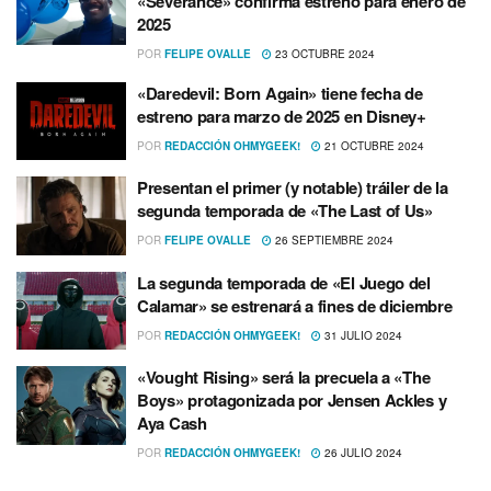
«Severance» confirma estreno para enero de
2025
POR
FELIPE OVALLE
23 OCTUBRE 2024
«Daredevil: Born Again» tiene fecha de
estreno para marzo de 2025 en Disney+
POR
REDACCIÓN OHMYGEEK!
21 OCTUBRE 2024
Presentan el primer (y notable) tráiler de la
segunda temporada de «The Last of Us»
POR
FELIPE OVALLE
26 SEPTIEMBRE 2024
La segunda temporada de «El Juego del
Calamar» se estrenará a fines de diciembre
POR
REDACCIÓN OHMYGEEK!
31 JULIO 2024
«Vought Rising» será la precuela a «The
Boys» protagonizada por Jensen Ackles y
Aya Cash
POR
REDACCIÓN OHMYGEEK!
26 JULIO 2024