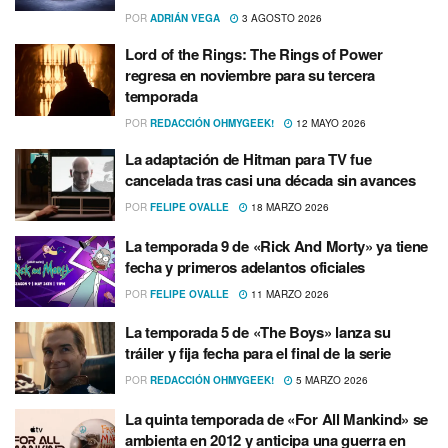
POR
ADRIÁN VEGA
3 AGOSTO 2026
Lord of the Rings: The Rings of Power
regresa en noviembre para su tercera
temporada
POR
REDACCIÓN OHMYGEEK!
12 MAYO 2026
La adaptación de Hitman para TV fue
cancelada tras casi una década sin avances
POR
FELIPE OVALLE
18 MARZO 2026
La temporada 9 de «Rick And Morty» ya tiene
fecha y primeros adelantos oficiales
POR
FELIPE OVALLE
11 MARZO 2026
La temporada 5 de «The Boys» lanza su
tráiler y fija fecha para el final de la serie
POR
REDACCIÓN OHMYGEEK!
5 MARZO 2026
La quinta temporada de «For All Mankind» se
ambienta en 2012 y anticipa una guerra en