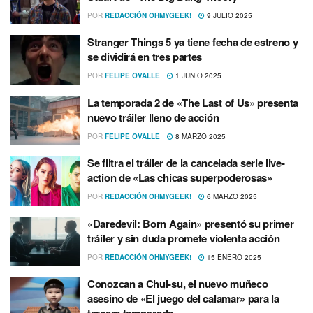
POR
REDACCIÓN OHMYGEEK!
9 JULIO 2025
Stranger Things 5 ya tiene fecha de estreno y
se dividirá en tres partes
POR
FELIPE OVALLE
1 JUNIO 2025
La temporada 2 de «The Last of Us» presenta
nuevo tráiler lleno de acción
POR
FELIPE OVALLE
8 MARZO 2025
Se filtra el tráiler de la cancelada serie live-
action de «Las chicas superpoderosas»
POR
REDACCIÓN OHMYGEEK!
6 MARZO 2025
«Daredevil: Born Again» presentó su primer
tráiler y sin duda promete violenta acción
POR
REDACCIÓN OHMYGEEK!
15 ENERO 2025
Conozcan a Chul-su, el nuevo muñeco
asesino de «El juego del calamar» para la