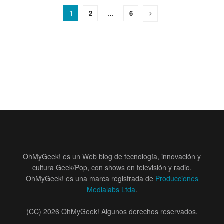
1
2
…
6
OhMyGeek! es un Web blog de tecnología, innovación y
cultura Geek/Pop, con shows en televisión y radio.
OhMyGeek! es una marca registrada de
Producciones
Medialabs Ltda
.
(CC) 2026 OhMyGeek! Algunos derechos reservados.