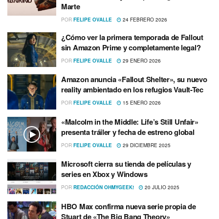
Marte
POR
FELIPE OVALLE
24 FEBRERO 2026
¿Cómo ver la primera temporada de Fallout
sin Amazon Prime y completamente legal?
POR
FELIPE OVALLE
29 ENERO 2026
Amazon anuncia «Fallout Shelter», su nuevo
reality ambientado en los refugios Vault-Tec
POR
FELIPE OVALLE
15 ENERO 2026
«Malcolm in the Middle: Life’s Still Unfair»
presenta tráiler y fecha de estreno global
POR
FELIPE OVALLE
29 DICIEMBRE 2025
Microsoft cierra su tienda de películas y
series en Xbox y Windows
POR
REDACCIÓN OHMYGEEK!
20 JULIO 2025
HBO Max confirma nueva serie propia de
Stuart de «The Big Bang Theory»