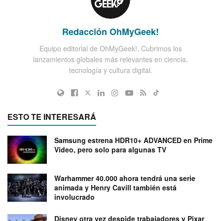
Redacción OhMyGeek!
Equipo editorial de OhMyGeek!. Cubrimos los
lanzamientos globales más relevantes en ciencia,
tecnología y cultura digital.
ESTO TE INTERESARÁ
Samsung estrena HDR10+ ADVANCED en Prime
Video, pero solo para algunas TV
Warhammer 40.000 ahora tendrá una serie
animada y Henry Cavill también está
involucrado
Disney otra vez despide trabajadores y Pixar