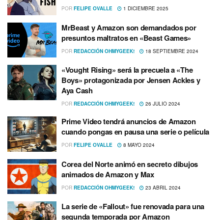
POR
FELIPE OVALLE
1 DICIEMBRE 2025
MrBeast y Amazon son demandados por
presuntos maltratos en «Beast Games»
POR
REDACCIÓN OHMYGEEK!
18 SEPTIEMBRE 2024
«Vought Rising» será la precuela a «The
Boys» protagonizada por Jensen Ackles y
Aya Cash
POR
REDACCIÓN OHMYGEEK!
26 JULIO 2024
Prime Video tendrá anuncios de Amazon
cuando pongas en pausa una serie o película
POR
FELIPE OVALLE
8 MAYO 2024
Corea del Norte animó en secreto dibujos
animados de Amazon y Max
POR
REDACCIÓN OHMYGEEK!
23 ABRIL 2024
La serie de «Fallout» fue renovada para una
segunda temporada por Amazon