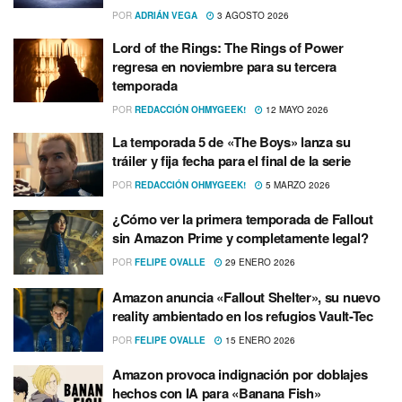
POR
ADRIÁN VEGA
3 AGOSTO 2026
Lord of the Rings: The Rings of Power
regresa en noviembre para su tercera
temporada
POR
REDACCIÓN OHMYGEEK!
12 MAYO 2026
La temporada 5 de «The Boys» lanza su
tráiler y fija fecha para el final de la serie
POR
REDACCIÓN OHMYGEEK!
5 MARZO 2026
¿Cómo ver la primera temporada de Fallout
sin Amazon Prime y completamente legal?
POR
FELIPE OVALLE
29 ENERO 2026
Amazon anuncia «Fallout Shelter», su nuevo
reality ambientado en los refugios Vault-Tec
POR
FELIPE OVALLE
15 ENERO 2026
Amazon provoca indignación por doblajes
hechos con IA para «Banana Fish»