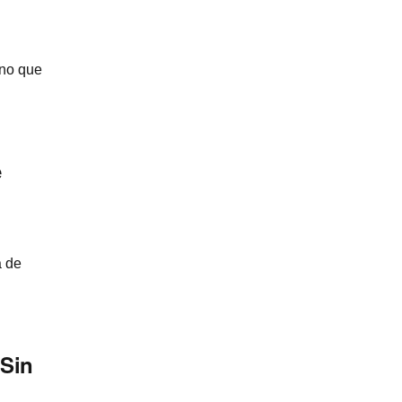
rno que
e
a de
 Sin