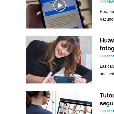
POR
FELI
Para ob
Vacuno'
Huaw
foto
POR
REDA
Las cara
una ser
Tutor
segu
POR
REDA