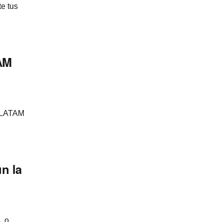
e tus
AM
n LATAM
n la
, o