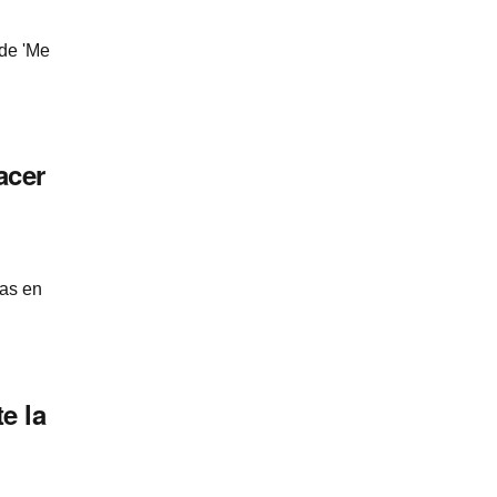
 de 'Me
acer
das en
e la