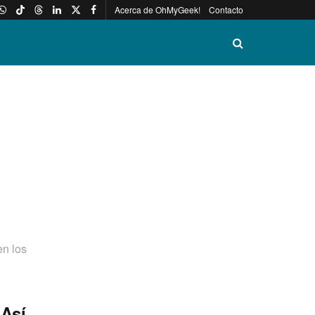
Acerca de OhMyGeek!
Contacto
en los
 Así