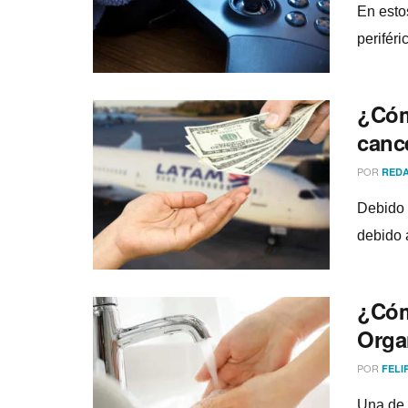
En esto
perifér
¿Cóm
canc
POR
REDA
Debido 
debido 
¿Cóm
Orga
POR
FELI
Una de 