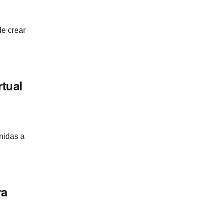
e crear
rtual
inidas a
ra