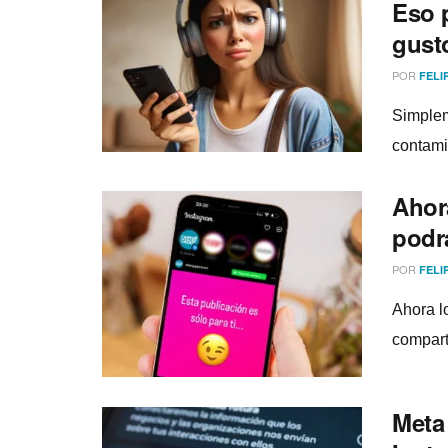
Eso 
gust
POR
FELI
Simplem
contami
Ahor
podrá
POR
FELI
Ahora l
compart
Meta 