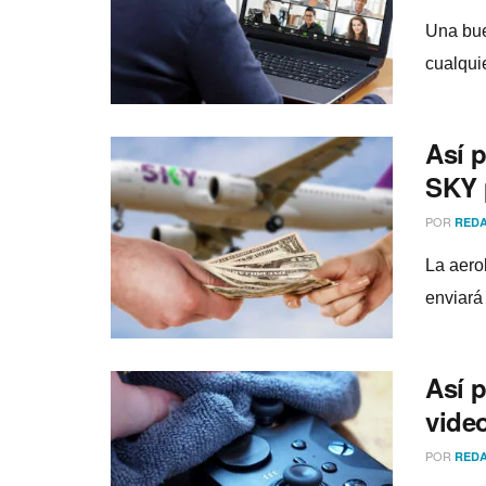
Una bue
cualqui
Así­ 
SKY 
POR
REDA
La aero
enviará
Así­ 
vide
POR
REDA