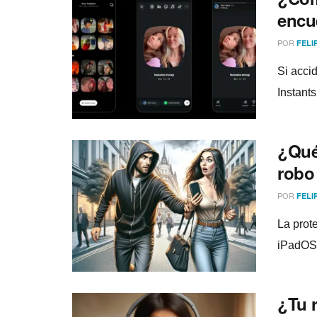
encue
POR
FELI
Si acci
Instants
¿Qué
robo
POR
FELI
La prot
iPadOS 
¿Tu 