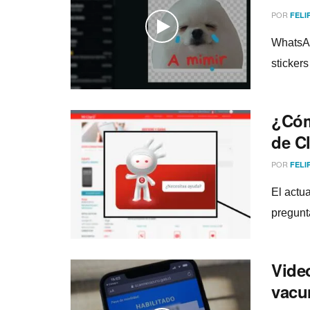
POR
FELI
WhatsAp
stickers
¿Cóm
de C
POR
FELI
El actua
pregunta
Vide
vacu