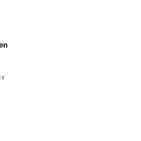
 en
 y