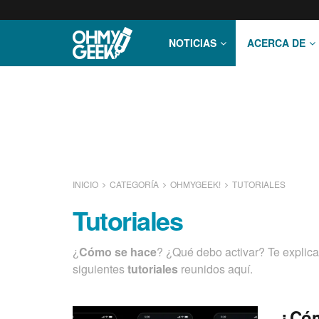
NOTICIAS
ACERCA DE
INICIO
CATEGORÍA
OHMYGEEK!
TUTORIALES
Tutoriales
¿
Cómo se hace
? ¿Qué debo activar? Te explicam
siguientes
tutoriales
reunidos aquí­.
¿Cóm