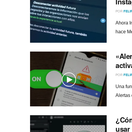
Inst
POR
FELI
Ahora I
hace Met
«Ale
acti
POR
FELI
Una fun
Alertas
¿Cóm
usar