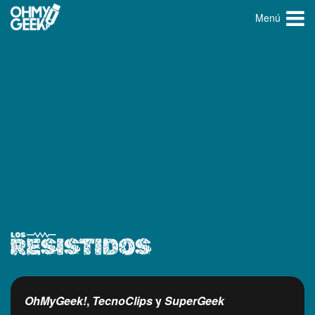
Menú
OhMyGeek!
,
TecnoClips
y
SuperGeek