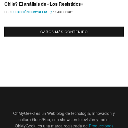
Chile? El análisis de «Los Resistidos»
POR
REDACCIÓN OHMYGEEK!
10 JULIO 2025
CARGA MÁS CONTENIDO
OhMyGeek! es un Web blog de tecnología, innovación y
cultura Geek/Pop, con shows en televisión y radio.
OhMyGeek! es una marca registrada de
Producciones