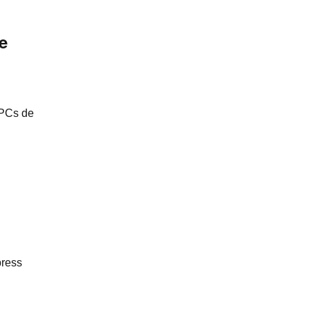
e
 PCs de
press