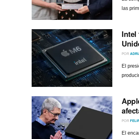
las pri
Intel
Unid
POR
ADRI
El pres
produci
Apple
afec
POR
FELI
El enca