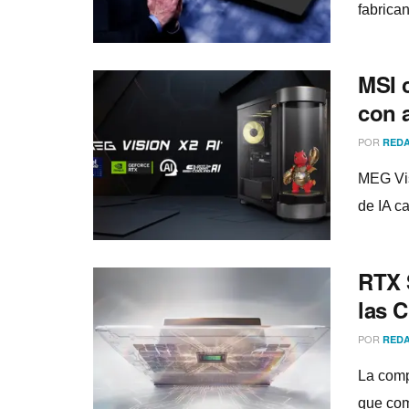
fabrica
MSI 
con a
POR
REDA
MEG Vis
de IA c
RTX S
las 
POR
REDA
La comp
que com