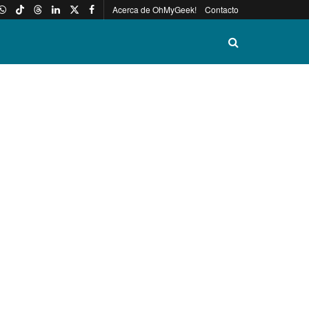
Acerca de OhMyGeek!
Contacto