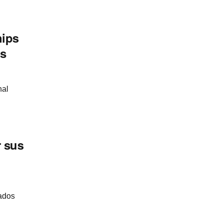
hips
os
nal
r sus
tados