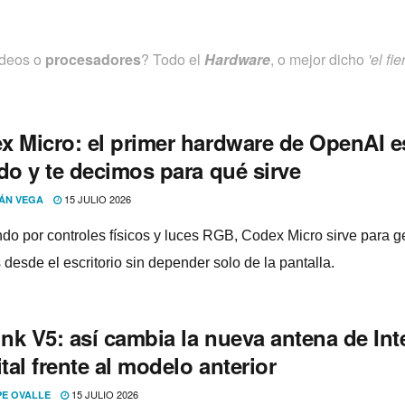
videos o
procesadores
? Todo el
Hardware
, o mejor dicho
'el fie
x Micro: el primer hardware de OpenAI e
do y te decimos para qué sirve
15 JULIO 2026
ÁN VEGA
do por controles físicos y luces RGB, Codex Micro sirve para g
desde el escritorio sin depender solo de la pantalla.
ink V5: así cambia la nueva antena de Int
ital frente al modelo anterior
15 JULIO 2026
PE OVALLE