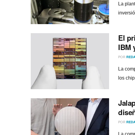
La plan
inversi
El p
IBM 
POR
REDA
La comp
los chi
Jalap
dise
POR
REDA
La comp