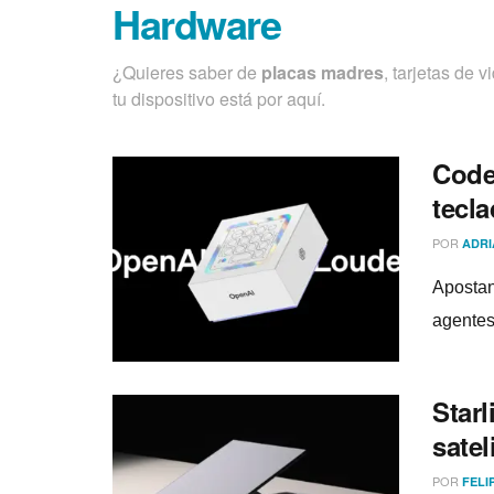
Hardware
¿Quieres saber de
placas madres
, tarjetas de 
tu dispositivo está por aquí­.
Code
tecla
POR
ADRI
Apostan
agentes 
Starl
satel
POR
FELI