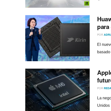
Huaw
para 
POR
ADRI
El nuev
basado 
Appl
futu
POR
REDA
La nego
Unidos p