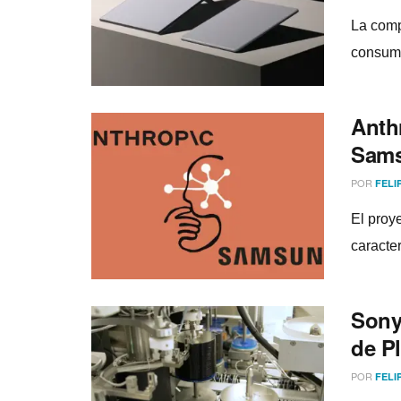
La comp
consumo
Anthr
Sams
POR
FELI
El proye
caracte
Sony
de P
POR
FELI