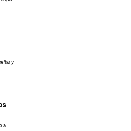
señar y
os
o a