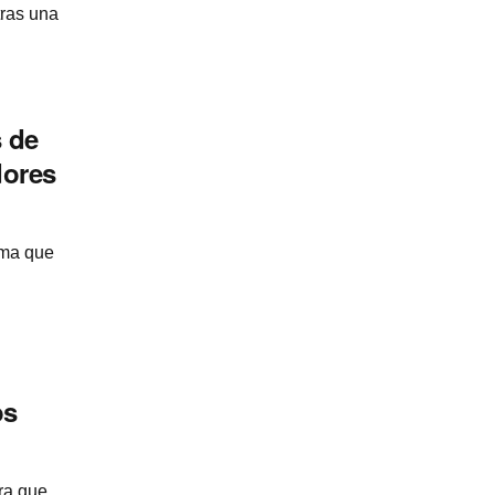
tras una
 de
dores
ima que
os
ra que