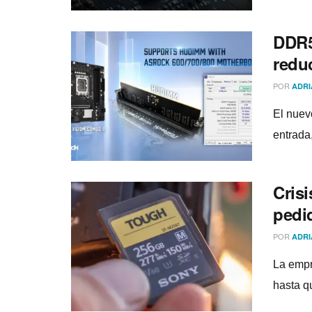
DDR5
redu
POR
ADRI
El nuev
entrada,
Cris
pedid
POR
ADRI
La empr
hasta q