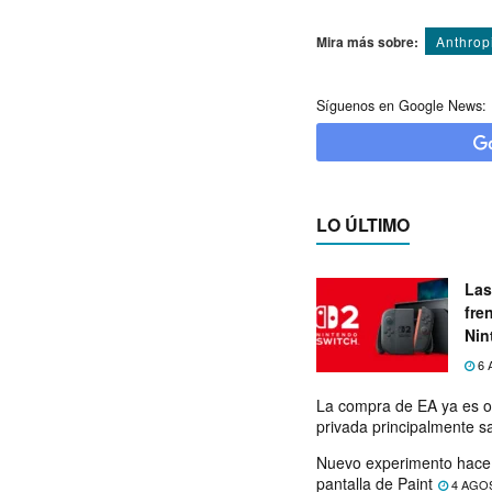
Mira más sobre:
Anthrop
Síguenos en Google News:
LO ÚLTIMO
Las
fre
Nin
exp
6 
La compra de EA ya es o
privada principalmente s
Nuevo experimento hace 
pantalla de Paint
4 AGO