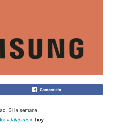
Compártelo
aso. Si la semana
dor
«Jalapeño»
,
hoy