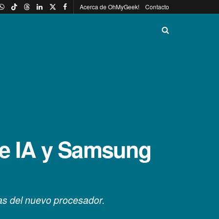
Acerca de OhMyGeek!
Contacto
de IA y Samsung
icas del nuevo procesador.