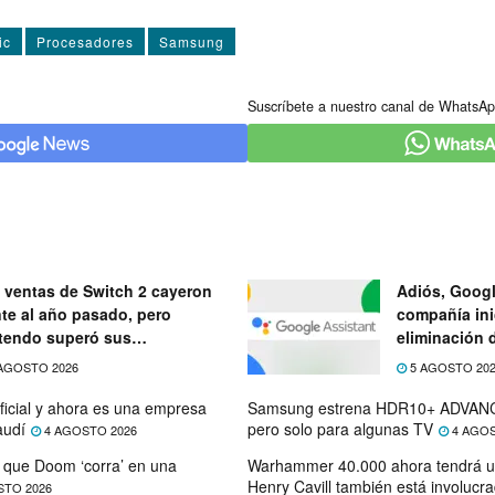
ic
Procesadores
Samsung
Suscríbete a nuestro canal de WhatsAp
 ventas de Switch 2 cayeron
Adiós, Googl
nte al año pasado, pero
compañía ini
tendo superó sus
eliminación 
ectativas
próximo mes
AGOSTO 2026
5 AGOSTO 20
ficial y ahora es una empresa
Samsung estrena HDR10+ ADVANC
audí
pero solo para algunas TV
4 AGOSTO 2026
4 AGOS
que Doom ‘corra’ en una
Warhammer 40.000 ahora tendrá u
Henry Cavill también está involucr
STO 2026