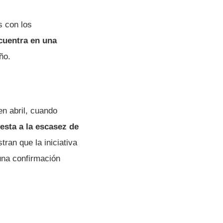
s con los
cuentra en una
ño.
en abril, cuando
sta a la escasez de
an que la iniciativa
una confirmación