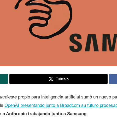
Tuitéalo
hardware
propio para inteligencia artificial sumó un nuevo p
de
OpenAI presentando junto a Broadcom su futuro procesa
 a Anthropic trabajando junto a Samsung.