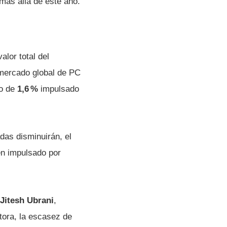
más allá de este año.
alor total del
 mercado global de PC
to de
1,6 %
impulsado
das disminuirán, el
én impulsado por
Jitesh Ubrani
,
tora, la escasez de