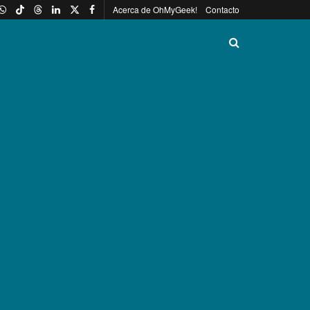
Acerca de OhMyGeek!
Contacto