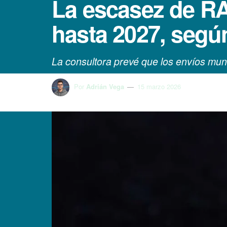
La escasez de RA
hasta 2027, segú
La consultora prevé que los envíos mun
Por
Adrián Vega
15 marzo 2026