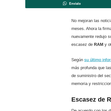
Envíalo
No mejoran las notic
meses. Ahora la firm
nuevamente redujo su
escasez de
RAM
y o
Según
su último info
más profunda que las
de suministro del se
memoria y restriccio
Escasez de R
De acuerdo con los d