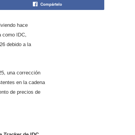
Compártelo
iviendo hace
a como IDC,
26 debido a la
5, una corrección
stentes en la cadena
ento de precios de
e Tracker
de IDC
,