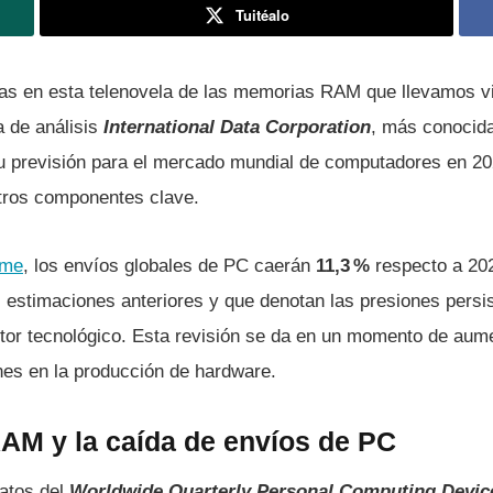
Tuitéalo
ias en esta telenovela de las memorias RAM que llevamos v
a de análisis
International Data Corporation
, más conocid
 previsión para el mercado mundial de computadores en 20
tros componentes clave.
rme
, los envíos globales de PC caerán
11,3 %
respecto a 202
 estimaciones anteriores y que denotan las presiones persi
ctor tecnológico. Esta revisión se da en un momento de aum
nes en la producción de hardware.
AM y la caída de envíos de PC
atos del
Worldwide Quarterly Personal Computing Devic