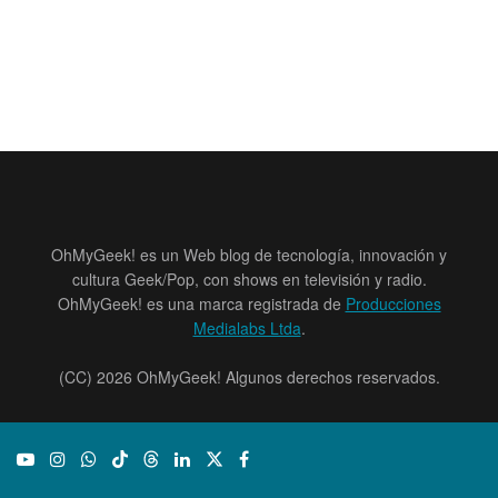
OhMyGeek! es un Web blog de tecnología, innovación y
cultura Geek/Pop, con shows en televisión y radio.
OhMyGeek! es una marca registrada de
Producciones
Medialabs Ltda
.
(CC) 2026 OhMyGeek! Algunos derechos reservados.