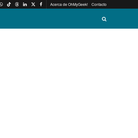
Acerca de OhMyGeek!
Contacto