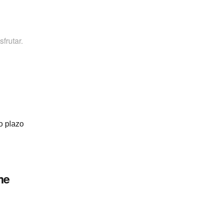
frutar.
o plazo
me