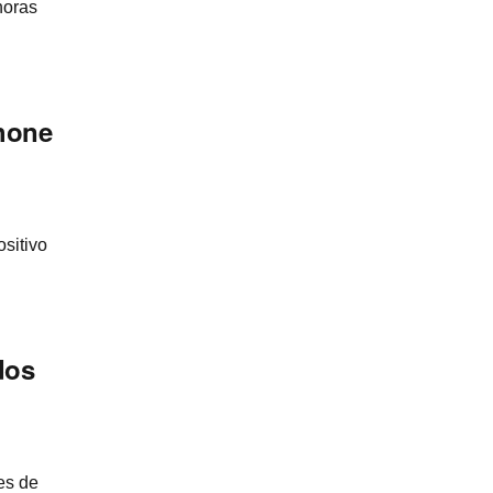
horas
Phone
sitivo
dos
es de