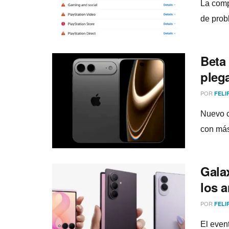
La comp
de prob
Beta
pleg
POR
FELI
Nuevo c
con más
Gala
los 
POR
FELI
El even