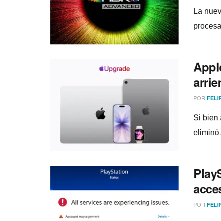
La nuev
procesa
Appl
arri
POR
FELI
Si bien
eliminó
PlayS
acces
POR
FELI