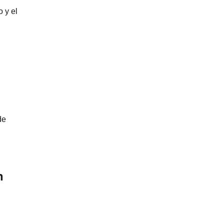
 y el
de
n