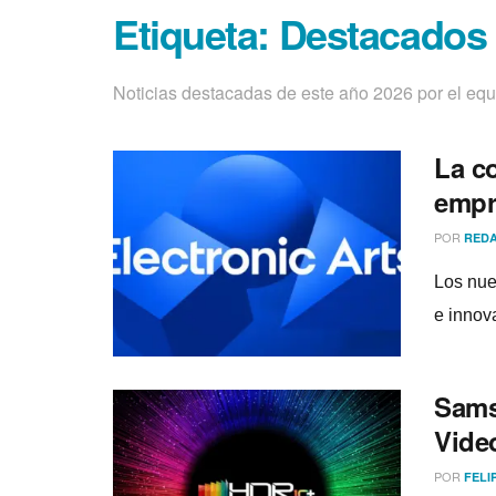
Etiqueta:
Destacados
Noticias destacadas de este año 2026 por el e
La c
empr
POR
REDA
Los nue
e innov
Sams
Vide
POR
FELI