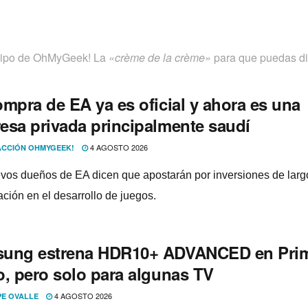
quipo de OhMyGeek! La
«crème de la crème»
para que puedas dis
ompra de EA ya es oficial y ahora es una
esa privada principalmente saudí
4 AGOSTO 2026
CCIÓN OHMYGEEK!
vos dueños de EA dicen que apostarán por inversiones de larg
ación en el desarrollo de juegos.
ung estrena HDR10+ ADVANCED en Pri
o, pero solo para algunas TV
4 AGOSTO 2026
PE OVALLE