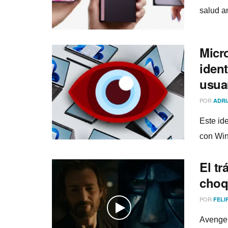
salud a
Micr
ident
usua
POR
ADRI
Este id
con Win
El tr
choq
POR
FELI
Avenger