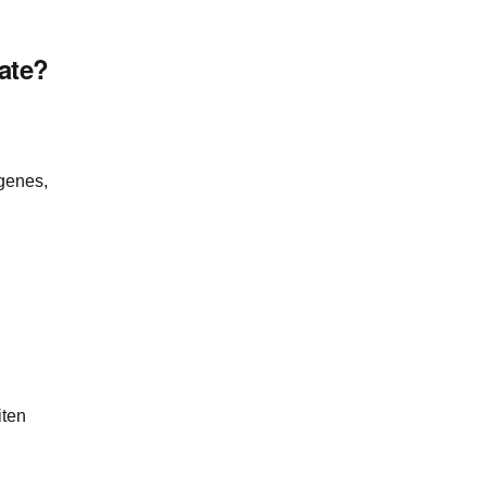
ate?
genes,
iten