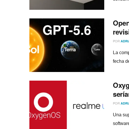
Open
revi
POR
ADRI
La comp
fecha de
Oxyg
serí
POR
ADRI
Una sup
softwar