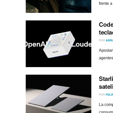
frente 
Code
tecla
POR
ADRI
Apostan
agentes 
Starl
satel
POR
FELI
La comp
consumo