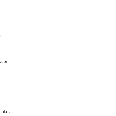
n
ador
antalla