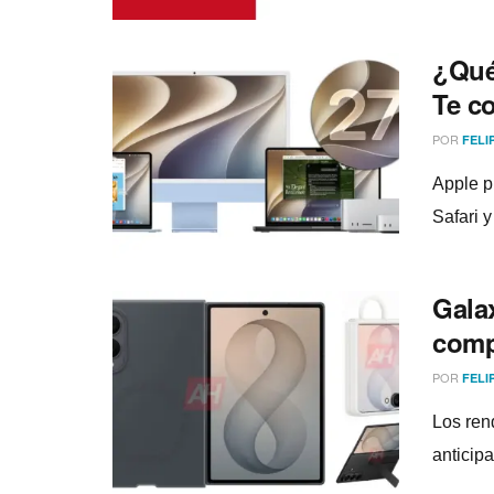
¿Qué
Te c
POR
FELI
Apple p
Safari 
Galax
comp
POR
FELI
Los rend
anticipa