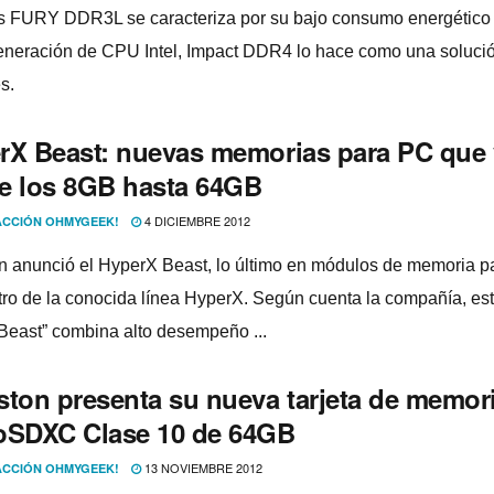
s FURY DDR3L se caracteriza por su bajo consumo energético 
eneración de CPU Intel, Impact DDR4 lo hace como una soluci
es.
rX Beast: nuevas memorias para PC que
e los 8GB hasta 64GB
4 DICIEMBRE 2012
CCIÓN OHMYGEEK!
n anunció el HyperX Beast, lo último en módulos de memoria pa
ro de la conocida lí­nea HyperX. Según cuenta la compañí­a, es
Beast” combina alto desempeño ...
ston presenta su nueva tarjeta de memor
oSDXC Clase 10 de 64GB
13 NOVIEMBRE 2012
CCIÓN OHMYGEEK!