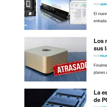
POR
ADRI
El nuev
entrada,
Los 
sus 
POR
FELI
Finalmen
planes 
La e
de P