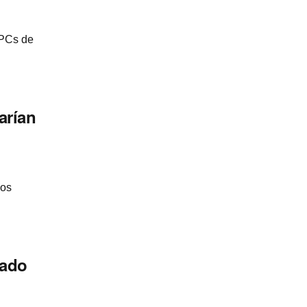
 PCs de
arían
los
cado