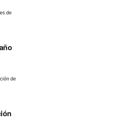
nes de
 año
ación de
ción