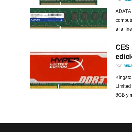
ADATA 
computa
a la lí­
CES 
edici
POR
REDA
Kingsto
Limited
8GB y m