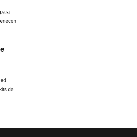
para
rtenecen
de
Red
kits de