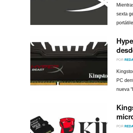
Mientra
sexta g
portátil
Hype
desd
POR
REDA
Kingsto
PC dent
nueva “
King
micr
POR
REDA