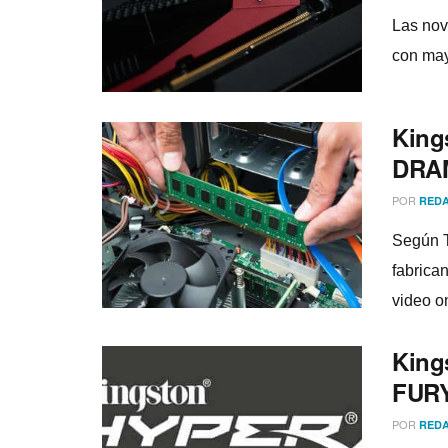
Las nov
con may
King
DRAM
POR
REDA
Según T
fabrica
video on
King
FURY
POR
REDA