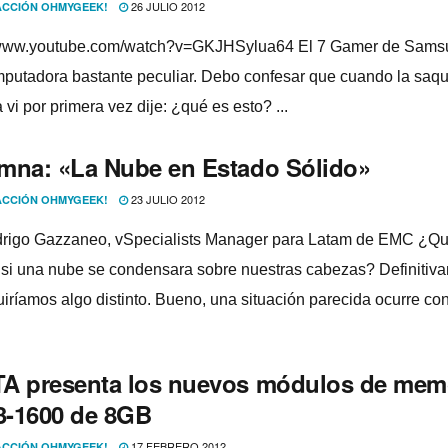
26 JULIO 2012
CCIÓN OHMYGEEK!
//www.youtube.com/watch?v=GKJHSylua64 El 7 Gamer de Sams
putadora bastante peculiar. Debo confesar que cuando la saqu
a vi por primera vez dije: ¿qué es esto? ...
mna: «La Nube en Estado Sólido»
23 JULIO 2012
CCIÓN OHMYGEEK!
rigo Gazzaneo, vSpecialists Manager para Latam de EMC ¿Q
a si una nube se condensara sobre nuestras cabezas? Definitiv
rí­amos algo distinto. Bueno, una situación parecida ocurre con 
A presenta los nuevos módulos de mem
-1600 de 8GB
17 FEBRERO 2012
CCIÓN OHMYGEEK!