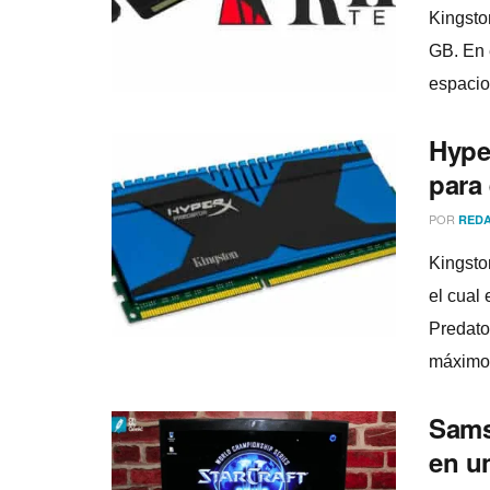
Kingsto
GB. En 
espacio
Hype
para 
POR
REDA
Kingsto
el cual
Predato
máximo 
Sams
en u