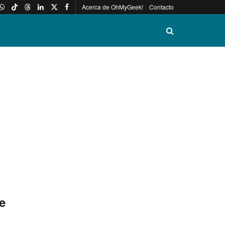
Acerca de OhMyGeek!
Contacto
e