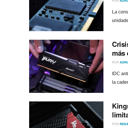
POR
ADRI
La cons
unidade
Crisi
más d
POR
ADRI
IDC ant
la cade
King
limit
POR
REDA