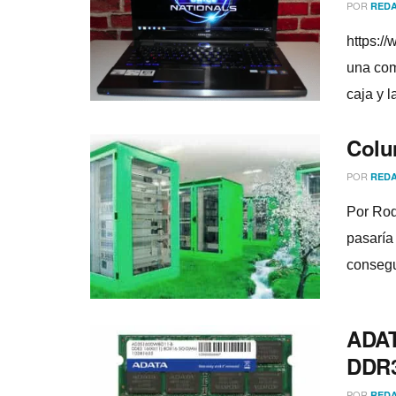
POR
REDA
https:
una com
caja y l
Colu
POR
REDA
Por Rod
pasarí­
consegui
ADAT
DDR3
POR
REDA