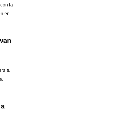
con la
ón en
 van
ra tu
ta
ia