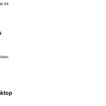
de 64
r
s
ator,
sktop