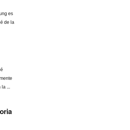
ung es
é de la
ué
amente
la ...
oria