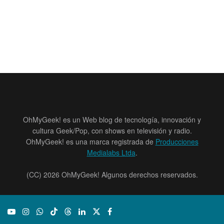
OhMyGeek! es un Web blog de tecnología, innovación y
cultura Geek/Pop, con shows en televisión y radio.
OhMyGeek! es una marca registrada de
Producciones
Medialabs Ltda
.
(CC) 2026 OhMyGeek! Algunos derechos reservados.