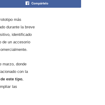
Compártelo
prototipo más
ado durante la breve
tivo, identificado
to de un accesorio
comercialmente.
de marzo, donde
lacionado con la
de este tipo
,
mpliar las