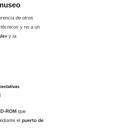
 museo
erencia de otros
 técnicos y no a un
le»
y la
pectativas
í
CD-ROM
que
mediante el
puerto de