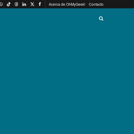
Acerca de OhMyGeek!
Contacto