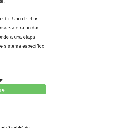
al
.
yecto. Uno de ellos
onserva otra unidad.
nde a una etapa
se sistema específico.
p:
tch 2 subirá de