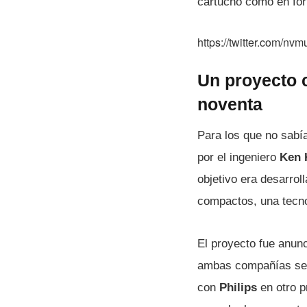
cartucho como en for
https://twitter.com/n
Un proyecto 
noventa
Para los que no sabí
por el ingeniero
Ken 
objetivo era desarrol
compactos, una tecno
El proyecto fue anun
ambas compañías se r
con
Philips
en otro p