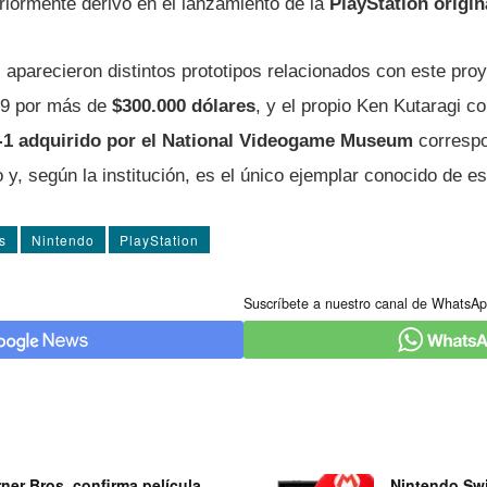
riormente derivó en el lanzamiento de la
PlayStation origin
s aparecieron distintos prototipos relacionados con este pro
19 por más de
$300.000 dólares
, y el propio Ken Kutaragi c
1 adquirido por el National Videogame Museum
correspo
lo y, según la institución, es el único ejemplar conocido de e
s
Nintendo
PlayStation
Suscríbete a nuestro canal de WhatsAp
ner Bros. confirma película
Nintendo Swi