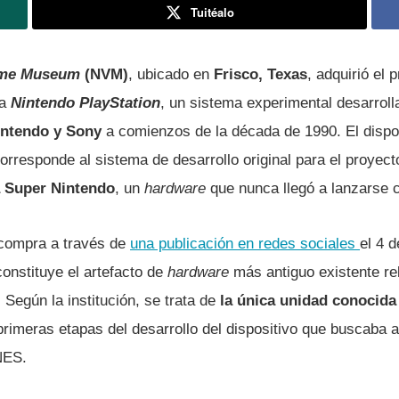
Tuitéalo
game Museum
(NVM)
, ubicado en
Frisco, Texas
, adquirió el 
la
Nintendo PlayStation
, un sistema experimental desarroll
intendo y Sony
a comienzos de la década de 1990. El disposi
corresponde al sistema de desarrollo original para el proyec
 Super Nintendo
, un
hardware
que nunca llegó a lanzarse 
 compra a través de
una publicación en redes sociales
el 4 
onstituye el artefacto de
hardware
más antiguo existente re
 Según la institución, se trata de
la única unidad conocida 
 primeras etapas del desarrollo del dispositivo que buscaba a
NES.