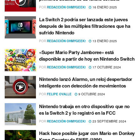
POR
REDACCIÓN OHMYGEEK!
16 ENERO 2025
La Switch 2 podría ser lanzada este jueves
después de las múltiples filtraciones que ha
sufrido Nintendo
POR
REDACCIÓN OHMYGEEK!
13 ENERO 2025
«Super Mario Party Jamboree» está
disponible a partir de hoy en Nintendo Switch
POR
REDACCIÓN OHMYGEEK!
17 OCTUBRE 2024
Nintendo lanzó Alarmo, un reloj despertador
inteligente con detección de movimientos
POR
FELIPE OVALLE
9 OCTUBRE 2024
Nintendo trabaja en otro dispositivo que no
es la Switch 2 y lo registró en la FCC
POR
REDACCIÓN OHMYGEEK!
23 SEPTIEMBRE 2024
Hack hace posible jugar con Mario en Donkey
Kong Country de SNES (1994)