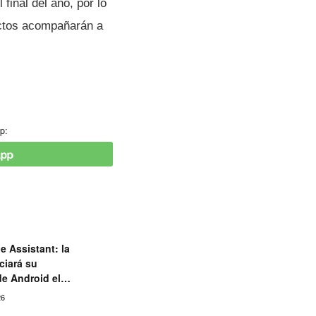
 final del año, por lo
ctos acompañarán a
p:
e Assistant: la
ciará su
de Android el
26