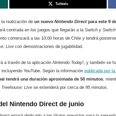
Tuitéalo
 la realización de
un nuevo
Nintendo Direct
para este 9 d
rá centrada en los juegos que llegarán a la
Switch
y
Switch
ento comenzará a las 10:00 horas de Chile y tendrá posterio
se: Live
con demostraciones de jugabilidad.
á a través de la aplicación
Nintendo Today!
, y también se ha
o, incluyendo YouTube. Según la información
publicada por l
pal tendrá una duración aproximada de 50 minutos
, mien
 Treehouse: Live
se extenderá por cerca de 95 minutos.
el Nintendo Direct de junio
irect
estará dedicado a los títulos previstos para la segund