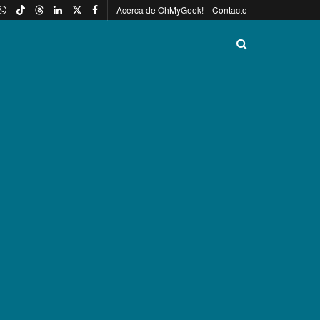
Acerca de OhMyGeek!
Contacto