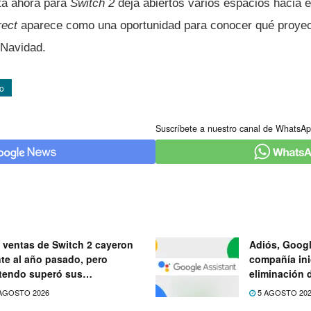
a ahora para
Switch 2
deja abiertos varios espacios hacia el
rect
aparece como una oportunidad para conocer qué proye
 Navidad.
o
Suscríbete a nuestro canal de WhatsAp
 ventas de Switch 2 cayeron
Adiós, Googl
nte al año pasado, pero
compañía ini
tendo superó sus
eliminación 
ectativas
próximo mes
AGOSTO 2026
5 AGOSTO 20