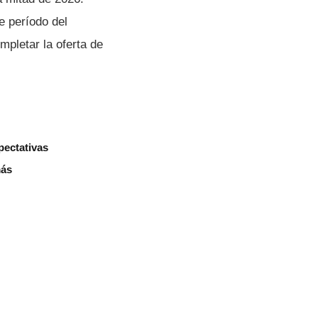
e período del
mpletar la oferta de
pectativas
más