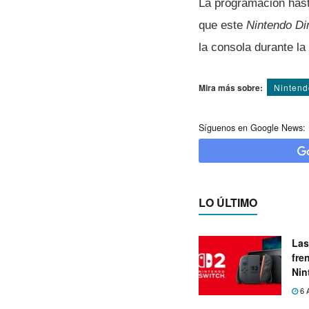
La programación hast
que este
Nintendo Di
la consola durante la
Mira más sobre:
Nintend
Síguenos en Google News:
LO ÚLTIMO
Las
fre
Nin
exp
6 