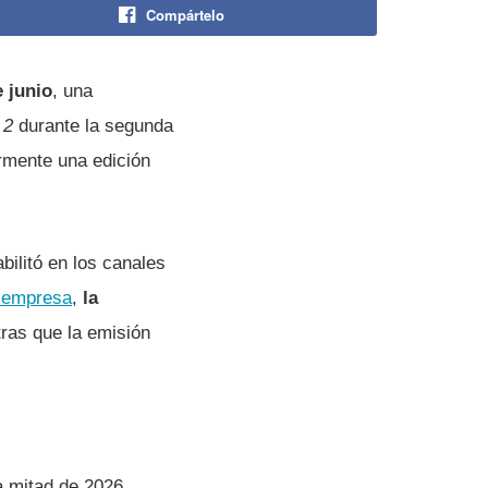
Compártelo
e junio
, una
 2
durante la segunda
rmente una edición
bilitó en los canales
a empresa
,
la
tras que la emisión
a mitad de 2026.