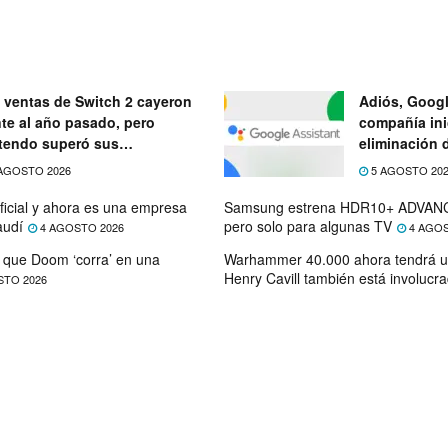
 ventas de Switch 2 cayeron
Adiós, Googl
nte al año pasado, pero
compañía ini
tendo superó sus
eliminación 
ectativas
próximo mes
AGOSTO 2026
5 AGOSTO 20
ficial y ahora es una empresa
Samsung estrena HDR10+ ADVANC
audí
pero solo para algunas TV
4 AGOSTO 2026
4 AGOS
que Doom ‘corra’ en una
Warhammer 40.000 ahora tendrá u
Henry Cavill también está involucr
STO 2026