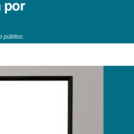
n por
o público.