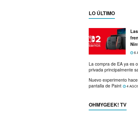
LO ÚLTIMO
Las
fre
Nin
exp
6 
La compra de EA ya es o
privada principalmente s
Nuevo experimento hace 
pantalla de Paint
4 AGO
OHMYGEEK! TV