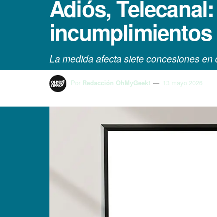
Adiós, Telecanal:
incumplimientos a
La medida afecta siete concesiones en d
Por
Redacción OhMyGeek!
13 mayo 2026