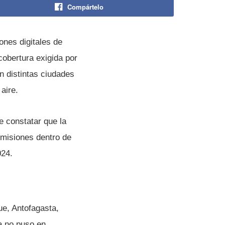
Compártelo
ones digitales de
obertura exigida por
en distintas ciudades
aire.
e constatar que la
smisiones dentro de
024.
ue, Antofagasta,
a no puso en