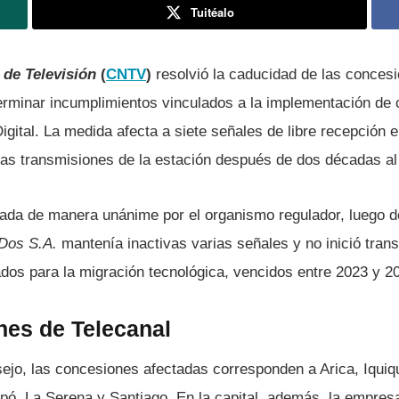
Tuitéalo
 de Televisión
(
CNTV
)
resolvió la caducidad de las concesi
erminar incumplimientos vinculados a la implementación de c
Digital. La medida afecta a siete señales de libre recepción 
 las transmisiones de la estación después de dos décadas al 
tada de manera unánime por el organismo regulador, luego d
 Dos S.A.
mantenía inactivas varias señales y no inició tran
jados para la migración tecnológica, vencidos entre 2023 y 2
nes de Telecanal
sejo, las concesiones afectadas corresponden a Arica, Iquiq
ó, La Serena y Santiago. En la capital, además, la empres