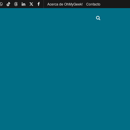
Acerca de OhMyGeek!
Contacto