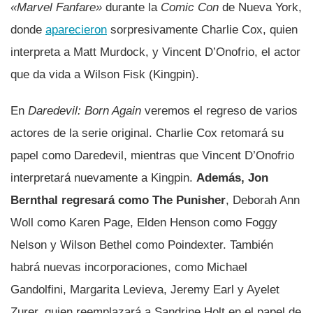
«Marvel Fanfare»
durante la
Comic Con
de Nueva York,
donde
aparecieron
sorpresivamente Charlie Cox, quien
interpreta a Matt Murdock, y Vincent D’Onofrio, el actor
que da vida a Wilson Fisk (Kingpin).
En
Daredevil: Born Again
veremos el regreso de varios
actores de la serie original. Charlie Cox retomará su
papel como Daredevil, mientras que Vincent D’Onofrio
interpretará nuevamente a Kingpin.
Además, Jon
Bernthal regresará como The Punisher
, Deborah Ann
Woll como Karen Page, Elden Henson como Foggy
Nelson y Wilson Bethel como Poindexter. También
habrá nuevas incorporaciones, como Michael
Gandolfini, Margarita Levieva, Jeremy Earl y Ayelet
Zurer, quien reemplazará a Sandrine Holt en el papel de