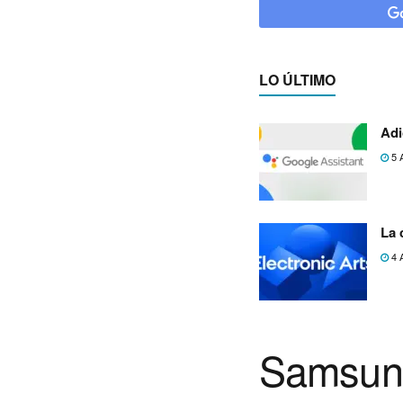
LO ÚLTIMO
Adi
5 
La 
4 
Samsun