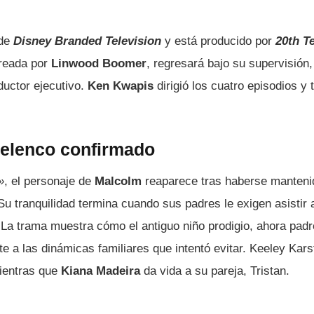
 de
Disney Branded Television
y está producido por
20th T
creada por
Linwood Boomer
, regresará bajo su supervisión
ductor ejecutivo.
Ken Kwapis
dirigió los cuatro episodios y
elenco confirmado
»
, el personaje de
Malcolm
reaparece tras haberse mantenid
u tranquilidad termina cuando sus padres le exigen asistir 
 La trama muestra cómo el antiguo niño prodigio, ahora padr
 a las dinámicas familiares que intentó evitar. Keeley Kars
mientras que
Kiana Madeira
da vida a su pareja, Tristan.