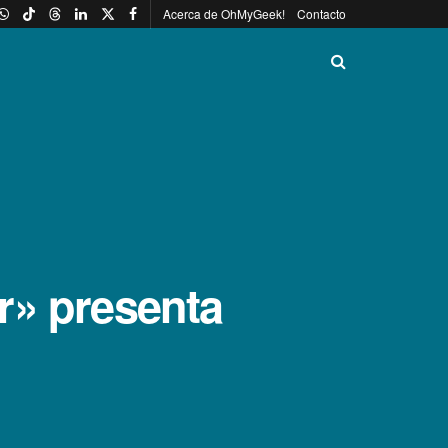
Acerca de OhMyGeek!
Contacto
ir» presenta