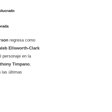
olucrado
orada
rson
regresa como
aleb Ellsworth-Clark
l personaje en la
thony Timpano
,
 las últimas