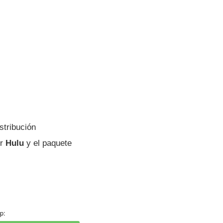
stribución
or
Hulu
y el paquete
p: