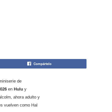
Compártelo
iniserie de
2026
en
Hulu
y
colm, ahora adulto y
es vuelven como Hal