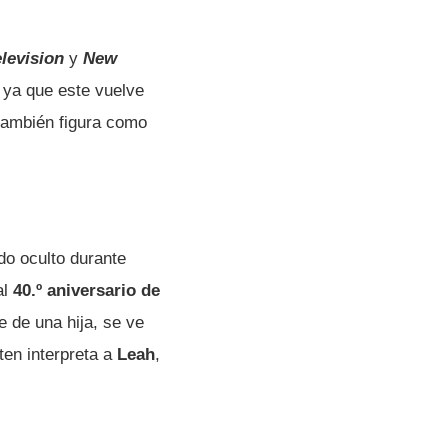
elevision
y
New
, ya que este vuelve
 también figura como
o oculto durante
al
40.º aniversario de
e de una hija, se ve
ten interpreta a
Leah
,