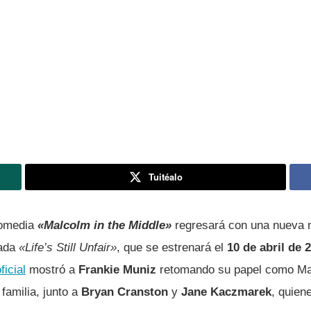
Tuitéalo
comedia
«Malcolm in the Middle»
regresará con una nueva m
lada
«Life’s Still Unfair»
, que se estrenará el
10 de abril de 
ficial
mostró a
Frankie Muniz
retomando su papel como Mal
 familia, junto a
Bryan Cranston
y
Jane Kaczmarek
, quien