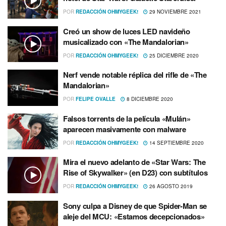
POR
REDACCIÓN OHMYGEEK!
29 NOVIEMBRE 2021
Creó un show de luces LED navideño
musicalizado con «The Mandalorian»
POR
REDACCIÓN OHMYGEEK!
25 DICIEMBRE 2020
Nerf vende notable réplica del rifle de «The
Mandalorian»
POR
FELIPE OVALLE
8 DICIEMBRE 2020
Falsos torrents de la pelí­cula «Mulán»
aparecen masivamente con malware
POR
REDACCIÓN OHMYGEEK!
14 SEPTIEMBRE 2020
Mira el nuevo adelanto de «Star Wars: The
Rise of Skywalker» (en D23) con subtí­tulos
POR
REDACCIÓN OHMYGEEK!
26 AGOSTO 2019
Sony culpa a Disney de que Spider-Man se
aleje del MCU: «Estamos decepcionados»