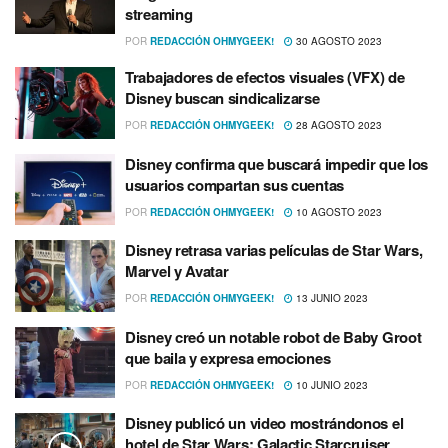
streaming
POR
REDACCIÓN OHMYGEEK!
30 AGOSTO 2023
Trabajadores de efectos visuales (VFX) de
Disney buscan sindicalizarse
POR
REDACCIÓN OHMYGEEK!
28 AGOSTO 2023
Disney confirma que buscará impedir que los
usuarios compartan sus cuentas
POR
REDACCIÓN OHMYGEEK!
10 AGOSTO 2023
Disney retrasa varias películas de Star Wars,
Marvel y Avatar
POR
REDACCIÓN OHMYGEEK!
13 JUNIO 2023
Disney creó un notable robot de Baby Groot
que baila y expresa emociones
POR
REDACCIÓN OHMYGEEK!
10 JUNIO 2023
Disney publicó un video mostrándonos el
hotel de Star Wars: Galactic Starcruiser