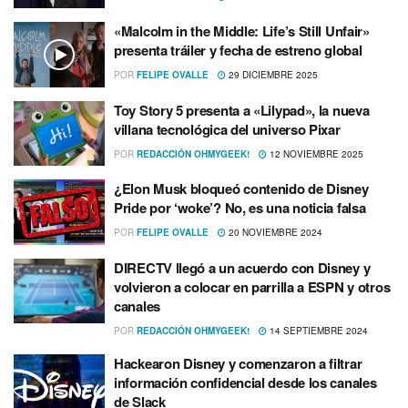
«Malcolm in the Middle: Life’s Still Unfair»
presenta tráiler y fecha de estreno global
POR
FELIPE OVALLE
29 DICIEMBRE 2025
Toy Story 5 presenta a «Lilypad», la nueva
villana tecnológica del universo Pixar
POR
REDACCIÓN OHMYGEEK!
12 NOVIEMBRE 2025
¿Elon Musk bloqueó contenido de Disney
Pride por ‘woke’? No, es una noticia falsa
POR
FELIPE OVALLE
20 NOVIEMBRE 2024
DIRECTV llegó a un acuerdo con Disney y
volvieron a colocar en parrilla a ESPN y otros
canales
POR
REDACCIÓN OHMYGEEK!
14 SEPTIEMBRE 2024
Hackearon Disney y comenzaron a filtrar
información confidencial desde los canales
de Slack