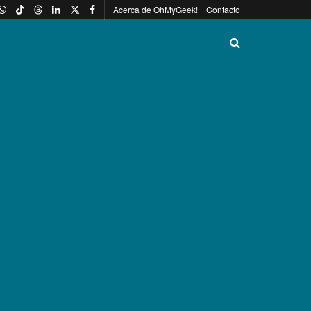
Acerca de OhMyGeek!
Contacto