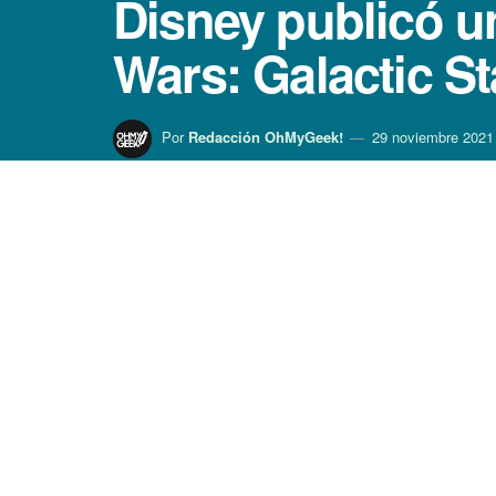
Disney publicó u
Wars: Galactic St
Por
Redacción OhMyGeek!
29 noviembre 2021