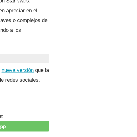
con Star Wars,
n apreciar en el
 naves o complejos de
endo a los
a
nueva versión
que la
de redes sociales.
p: