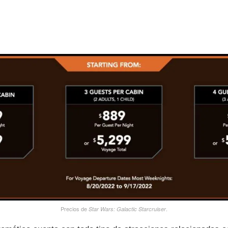
Precios de
.
Star Wars: Galactic Starcruiser