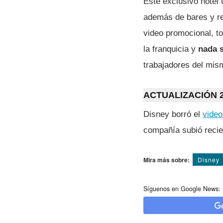
Este exclusivo hotel 
además de bares y re
video promocional, t
la franquicia y
nada s
trabajadores del mis
ACTUALIZACIÓN 2
Disney borró el
video
compañía subió recien
Mira más sobre:
Disney
Síguenos en Google News: