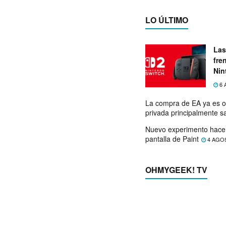
LO ÚLTIMO
Las
fre
Nin
exp
6 
La compra de EA ya es o
privada principalmente s
Nuevo experimento hace 
pantalla de Paint
4 AGO
OHMYGEEK! TV