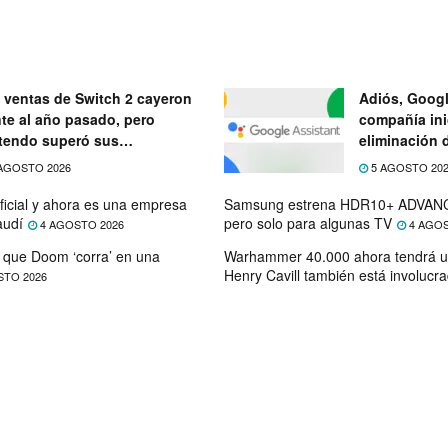
 ventas de Switch 2 cayeron
Adiós, Googl
nte al año pasado, pero
compañía ini
tendo superó sus
eliminación 
ectativas
próximo mes
AGOSTO 2026
5 AGOSTO 20
ficial y ahora es una empresa
Samsung estrena HDR10+ ADVANC
audí
pero solo para algunas TV
4 AGOSTO 2026
4 AGOS
que Doom ‘corra’ en una
Warhammer 40.000 ahora tendrá u
Henry Cavill también está involucr
STO 2026