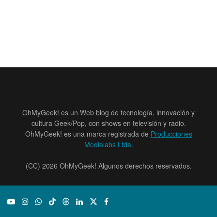
OhMyGeek! es un Web blog de tecnología, innovación y
cultura Geek/Pop, con shows en televisión y radio.
OhMyGeek! es una marca registrada de
Producciones
Medialabs Ltda
.
(CC) 2026 OhMyGeek! Algunos derechos reservados.