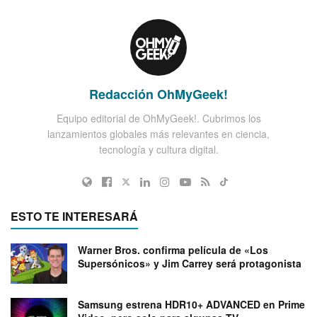
Redacción OhMyGeek!
Equipo editorial de OhMyGeek!. Cubrimos los
lanzamientos globales más relevantes en ciencia,
tecnología y cultura digital.
ESTO TE INTERESARÁ
Warner Bros. confirma película de «Los
Supersónicos» y Jim Carrey será protagonista
Samsung estrena HDR10+ ADVANCED en Prime