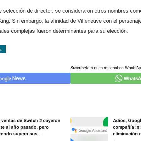
e selección de director, se consideraron otros nombres co
ing. Sin embargo, la afinidad de Villeneuve con el personaje
uales complejas fueron determinantes para su elección.
as
Suscríbete a nuestro canal de WhatsAp
 ventas de Switch 2 cayeron
Adiós, Googl
nte al año pasado, pero
compañía ini
tendo superó sus
eliminación 
ectativas
próximo mes