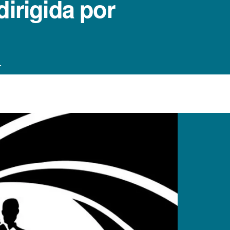
irigida por
.