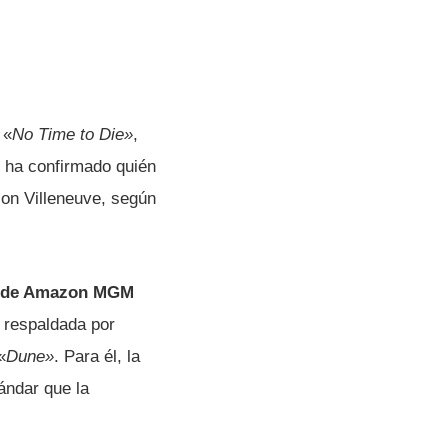
 «
No Time to Die»
,
e ha confirmado quién
 con Villeneuve, según
fe de Amazon MGM
, respaldada por
«
Dune»
. Para él, la
ándar que la