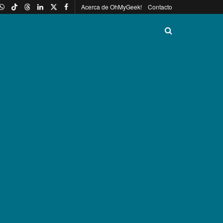
Acerca de OhMyGeek!
Contacto