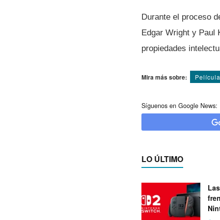
Durante el proceso d
Edgar Wright y Paul K
propiedades intelect
Mira más sobre:
Pelí­cul
Síguenos en Google News:
LO ÚLTIMO
Las
fre
Nin
exp