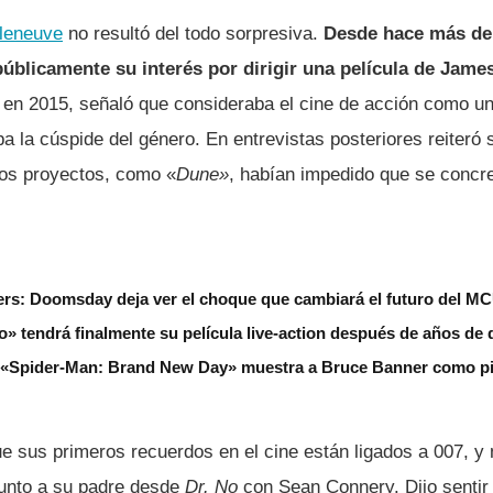
lleneuve
no resultó del todo sorpresiva.
Desde hace más de 
públicamente su interés por dirigir una película de Jam
en 2015, señaló que consideraba el cine de acción como un
 la cúspide del género. En entrevistas posteriores reiteró 
os proyectos, como «
Dune»
, habían impedido que se concre
gers: Doomsday deja ver el choque que cambiará el futuro del M
» tendrá finalmente su película live-action después de años de 
de «Spider-Man: Brand New Day» muestra a Bruce Banner como pi
ue sus primeros recuerdos en el cine están ligados a 007, y
 junto a su padre desde
Dr. No
con Sean Connery. Dijo sentir