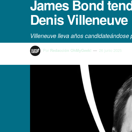
James Bond tendr
Denis Villeneuve
Villeneuve lleva años candidateándose 
Por
Redacción OhMyGeek!
26 junio 2025