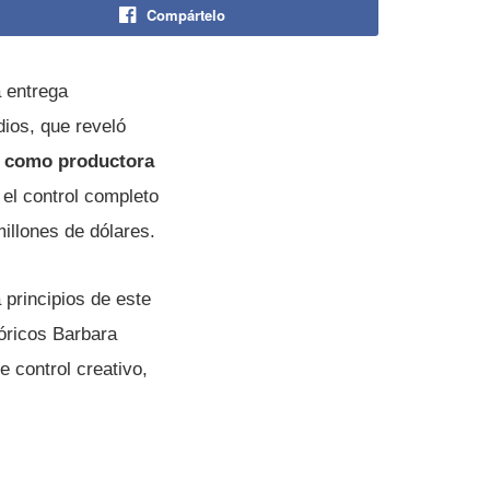
Compártelo
a entrega
ios, que reveló
rá como productora
 el control completo
illones de dólares.
 principios de este
óricos Barbara
 control creativo,