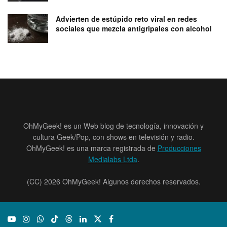
Advierten de estúpido reto viral en redes
sociales que mezcla antigripales con alcohol
OhMyGeek! es un Web blog de tecnología, innovación y
cultura Geek/Pop, con shows en televisión y radio.
OhMyGeek! es una marca registrada de
Producciones
Medialabs Ltda
.
(CC) 2026 OhMyGeek! Algunos derechos reservados.