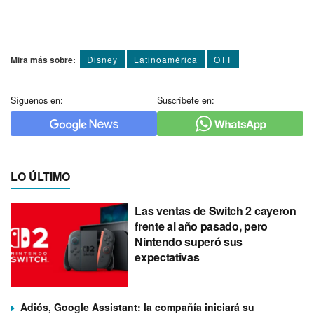
Mira más sobre:
Disney
Latinoamérica
OTT
Síguenos en:
Suscríbete en:
LO ÚLTIMO
Las ventas de Switch 2 cayeron
frente al año pasado, pero
Nintendo superó sus
expectativas
Adiós, Google Assistant: la compañía iniciará su