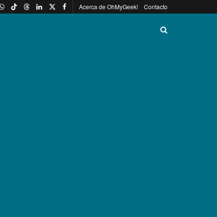
Acerca de OhMyGeek!
Contacto