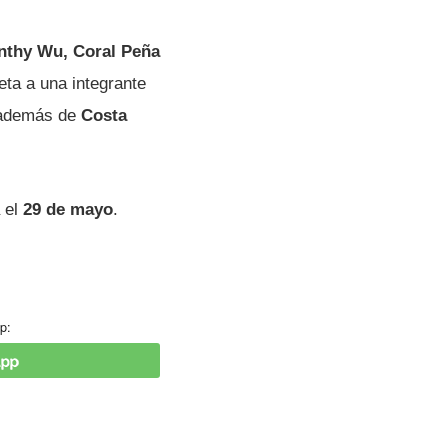
ynthy Wu, Coral Peña
reta a una integrante
, además de
Costa
 el
29 de mayo
.
p: