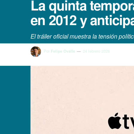
La quinta tempor
en 2012 y anticip
El tráiler oficial muestra la tensión polí
Por
Felipe Ovalle
24 febrero 2026