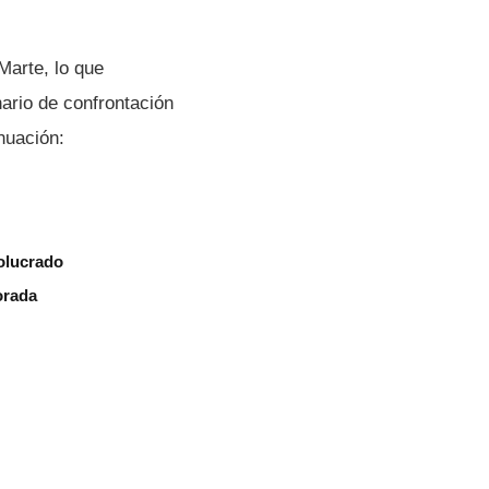
Marte, lo que
nario de confrontación
nuación:
olucrado
orada