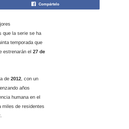
Compártelo
jores
 que la serie se ha
quinta temporada que
se estrenarán el
27 de
va de
2012
, con un
omenzando años
sencia humana en el
a miles de residentes
.