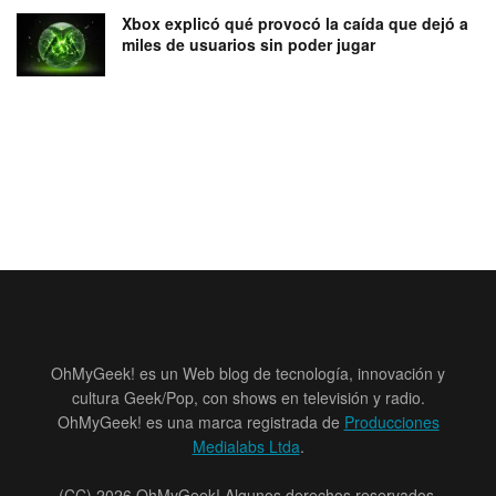
Xbox explicó qué provocó la caída que dejó a
miles de usuarios sin poder jugar
OhMyGeek! es un Web blog de tecnología, innovación y
cultura Geek/Pop, con shows en televisión y radio.
OhMyGeek! es una marca registrada de
Producciones
Medialabs Ltda
.
(CC) 2026 OhMyGeek! Algunos derechos reservados.