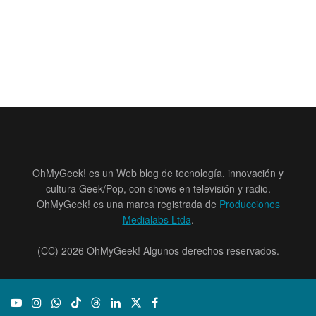
OhMyGeek! es un Web blog de tecnología, innovación y
cultura Geek/Pop, con shows en televisión y radio.
OhMyGeek! es una marca registrada de
Producciones
Medialabs Ltda
.
(CC) 2026 OhMyGeek! Algunos derechos reservados.