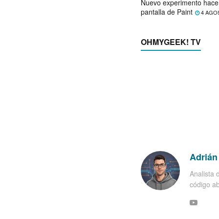
Nuevo experimento hace 
pantalla de Paint
4 AGO
OHMYGEEK! TV
Adrián
Analista 
código ab