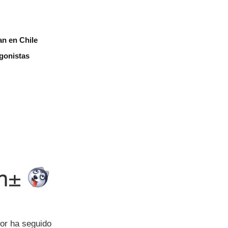
an en Chile
agonistas
nor ha seguido