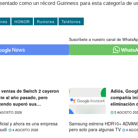
esentado como un récord Guinness para esta categoría de u
ones
HONOR
Rumores
Teléfonos
Suscríbete a nuestro canal de WhatsAp
 ventas de Switch 2 cayeron
Adiós, Googl
nte al año pasado, pero
compañía ini
tendo superó sus
eliminación 
ectativas
próximo mes
AGOSTO 2026
5 AGOSTO 20
ficial y ahora es una empresa
Samsung estrena HDR10+ ADVANC
audí
pero solo para algunas TV
4 AGOSTO 2026
4 AGOS