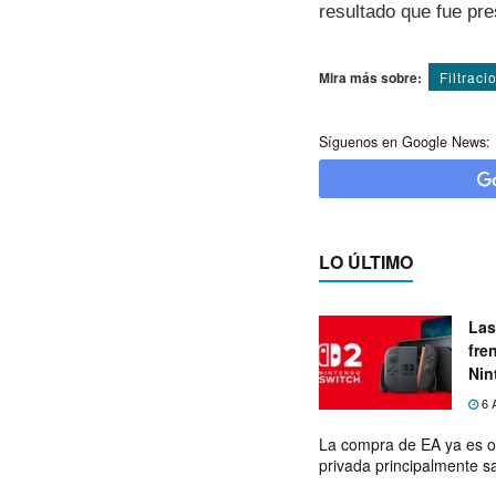
resultado que fue pr
Mira más sobre:
Filtraci
Síguenos en Google News:
LO ÚLTIMO
Las
fre
Nin
exp
6 
La compra de EA ya es o
privada principalmente s