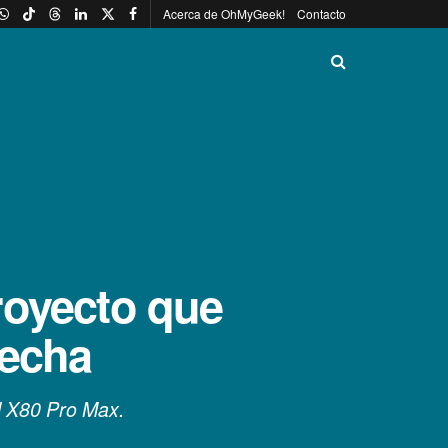
Acerca de OhMyGeek!
Contacto
royecto que
fecha
al X80 Pro Max.