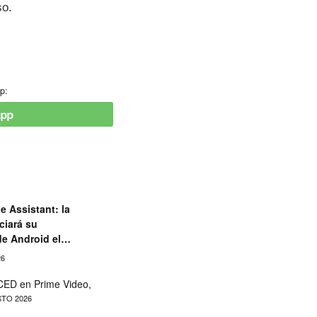
so.
p:
e Assistant: la
ciará su
de Android el
26
ED en Prime Video,
TO 2026