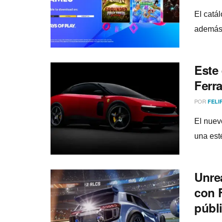
El catá
además 
Este 
Ferra
POR
FELI
El nuev
una esté
Unre
con F
públ