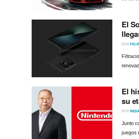
El So
lleg
POR
FELI
Filtrac
renovado
El hi
su e
POR
REDA
Junto c
juegos 