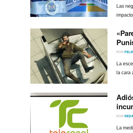
Las neg
impacto 
«Pare
Punis
POR
FELI
La esce
la cara 
Adiós
incum
POR
REDA
La medi