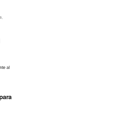
s
,
d
nte al
para