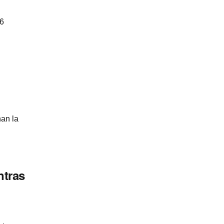
 6
nan la
ntras