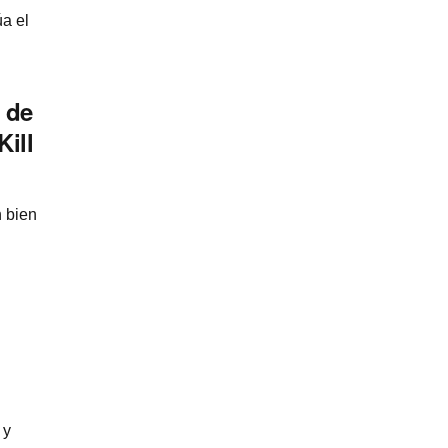
a el
 de
Kill
n bien
 y