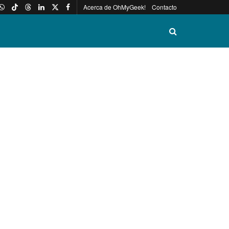
Acerca de OhMyGeek!
Contacto