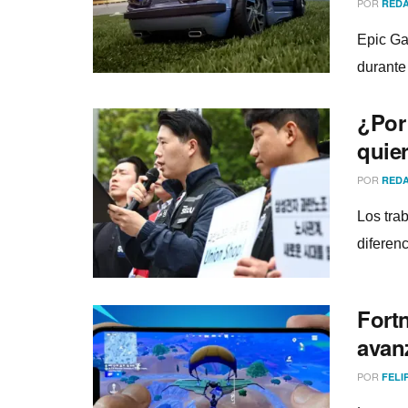
POR
REDA
Epic Ga
durante
¿Por
quier
POR
REDA
Los tra
diferen
Fortn
avan
POR
FELI