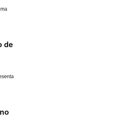
suma
o de
esenta
 no