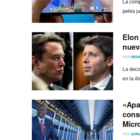
La comp
pelea j
Elon
nueva
POR
REDA
La deci
en la d
«Apag
cons
Micr
POR
ADRI