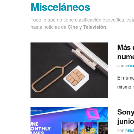
Misceláneos
Todo lo que no tiene clasificación especí­fica, es
hasta noticias de
Cine y Televisión
.
Más 
numé
POR
REDA
El núme
mismo m
Sony
juni
POR
REDA