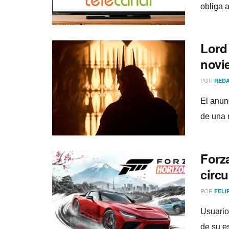
obliga 
Lord
novi
POR
REDA
El anun
de una 
Forza
circu
POR
FELI
Usuario
de su e