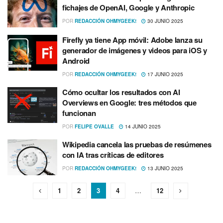
fichajes de OpenAI, Google y Anthropic
POR
REDACCIÓN OHMYGEEK!
30 JUNIO 2025
Firefly ya tiene App móvil: Adobe lanza su
generador de imágenes y videos para iOS y
Android
POR
REDACCIÓN OHMYGEEK!
17 JUNIO 2025
Cómo ocultar los resultados con AI
Overviews en Google: tres métodos que
funcionan
POR
FELIPE OVALLE
14 JUNIO 2025
Wikipedia cancela las pruebas de resúmenes
con IA tras críticas de editores
POR
REDACCIÓN OHMYGEEK!
13 JUNIO 2025
1
2
3
4
…
12