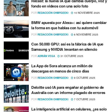
Recast: la nueva IA que cambia cuerpo, voz y
fondo en videos con una solo foto
POR
REDACCIÓN OHMYGEEK!
10 NOVIEMBRE 2025
BMW apuesta por Alexa+: así quiere cambiar
la forma en que hablas con tu automóvil
POR
REDACCIÓN OHMYGEEK!
6 NOVIEMBRE 2025
Con 50.000 GPU: así es la fábrica de IA que
Samsung y NVIDIA levantan en silencio
POR
ADRIÁN VEGA
31 OCTUBRE 2025
La App de Sora alcanza un millón de
descargas en menos de cinco días
POR
REDACCIÓN OHMYGEEK!
9 OCTUBRE 2025
Deloitte usó IA para engañar al gobierno de
Australia con un informe plagado de errores
POR
REDACCIÓN OHMYGEEK!
7 OCTUBRE 2025
La inteligencia artificial en celulares, ¿es solo