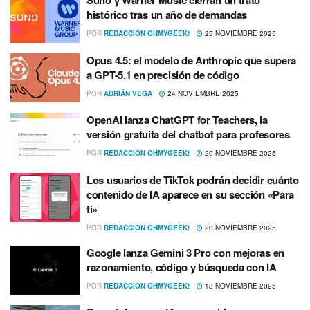
Suno y Warner Music cierran un trato
histórico tras un año de demandas
POR
REDACCIÓN OHMYGEEK!
25 NOVIEMBRE 2025
Opus 4.5: el modelo de Anthropic que supera
a GPT-5.1 en precisión de código
POR
ADRIÁN VEGA
24 NOVIEMBRE 2025
OpenAI lanza ChatGPT for Teachers, la
versión gratuita del chatbot para profesores
POR
REDACCIÓN OHMYGEEK!
20 NOVIEMBRE 2025
Los usuarios de TikTok podrán decidir cuánto
contenido de IA aparece en su sección «Para
ti»
POR
REDACCIÓN OHMYGEEK!
20 NOVIEMBRE 2025
Google lanza Gemini 3 Pro con mejoras en
razonamiento, código y búsqueda con IA
POR
REDACCIÓN OHMYGEEK!
18 NOVIEMBRE 2025