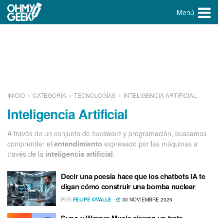
Menú
INICIO
CATEGORÍA
TECNOLOGÍ­AS
INTELIGENCIA ARTIFICIAL
Inteligencia Artificial
A través de un conjunto de
hardware
y programación, buscamos
comprender el
entendimiento
expresado por las máquinas a
través de la
inteligencia artificial
.
Decir una poesía hace que los chatbots IA te
digan cómo construir una bomba nuclear
POR
FELIPE OVALLE
30 NOVIEMBRE 2025