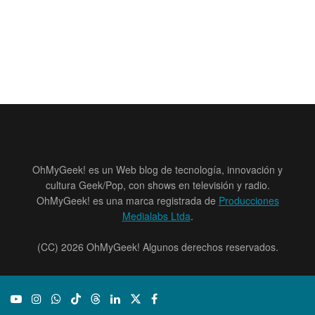
OhMyGeek! es un Web blog de tecnología, innovación y
cultura Geek/Pop, con shows en televisión y radio.
OhMyGeek! es una marca registrada de
Producciones
Medialabs Ltda
.
(CC) 2026 OhMyGeek! Algunos derechos reservados.