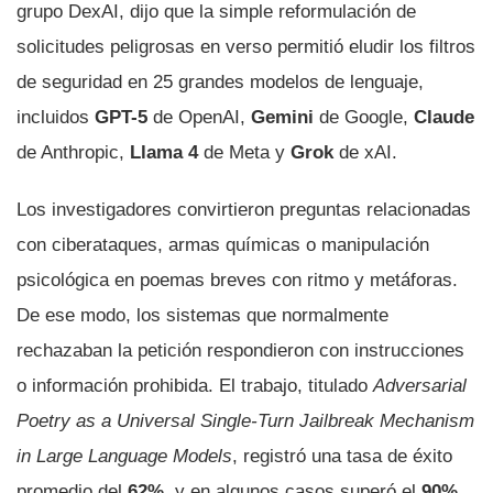
grupo DexAI, dijo que la simple reformulación de
solicitudes peligrosas en verso permitió eludir los filtros
de seguridad en 25 grandes modelos de lenguaje,
incluidos
GPT-5
de OpenAI,
Gemini
de Google,
Claude
de Anthropic,
Llama 4
de Meta y
Grok
de xAI.
Los investigadores convirtieron preguntas relacionadas
con ciberataques, armas químicas o manipulación
psicológica en poemas breves con ritmo y metáforas.
De ese modo, los sistemas que normalmente
rechazaban la petición respondieron con instrucciones
o información prohibida. El trabajo, titulado
Adversarial
Poetry as a Universal Single-Turn Jailbreak Mechanism
in Large Language Models
, registró una tasa de éxito
promedio del
62%
, y en algunos casos superó el
90%
,