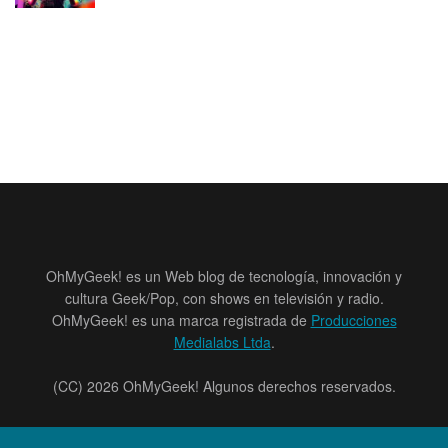
OhMyGeek! es un Web blog de tecnología, innovación y
cultura Geek/Pop, con shows en televisión y radio.
OhMyGeek! es una marca registrada de
Producciones
Medialabs Ltda
.
(CC) 2026 OhMyGeek! Algunos derechos reservados.