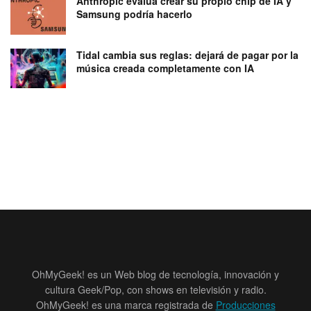
Anthropic evalúa crear su propio chip de IA y
Samsung podría hacerlo
Tidal cambia sus reglas: dejará de pagar por la
música creada completamente con IA
OhMyGeek! es un Web blog de tecnología, innovación y
cultura Geek/Pop, con shows en televisión y radio.
OhMyGeek! es una marca registrada de
Producciones