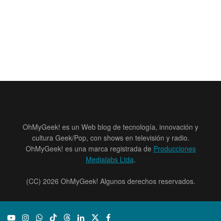
OhMyGeek! es un Web blog de tecnología, innovación y
cultura Geek/Pop, con shows en televisión y radio.
OhMyGeek! es una marca registrada de
Producciones
Medialabs Ltda
.
(CC) 2026 OhMyGeek! Algunos derechos reservados.