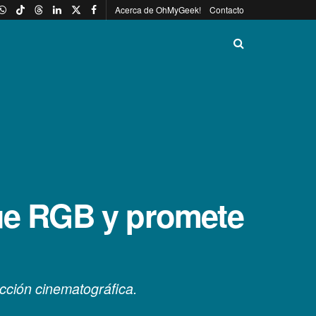
Acerca de OhMyGeek!
Contacto
rue RGB y promete
cción cinematográfica.