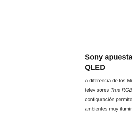
Sony apuesta
QLED
A diferencia de los M
televisores
True RG
configuración permit
ambientes muy ilumi