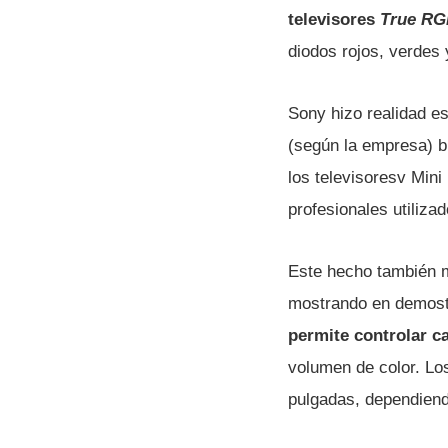
televisores
True R
diodos rojos, verdes
Sony hizo realidad e
(según la empresa) bu
los televisoresv Min
profesionales utiliza
Este hecho también m
mostrando en demostr
permite controlar c
volumen de color. Lo
pulgadas, dependiendo