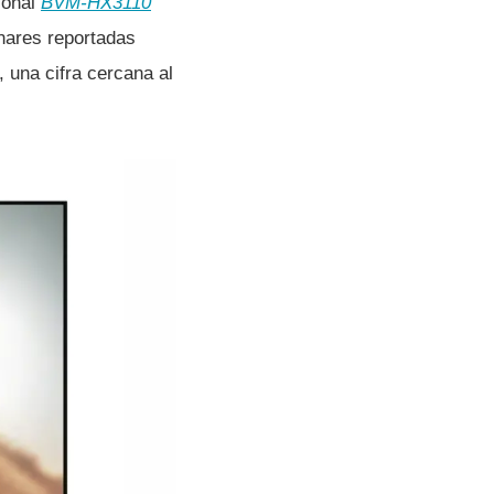
ional
BVM-HX3110
nares reportadas
, una cifra cercana al