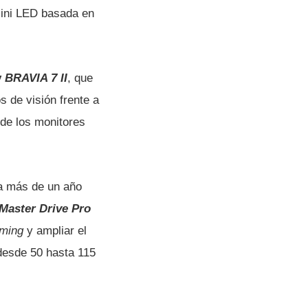
Mini LED basada en
y
BRAVIA 7 II
, que
s de visión frente a
 de los monitores
ba más de un año
Master Drive Pro
oming
y ampliar el
desde 50 hasta 115