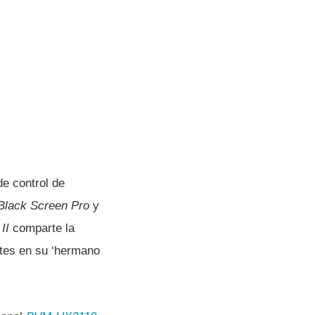
e control de
Black Screen Pro
y
 II
comparte la
ntes en su ‘hermano