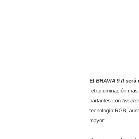
El
BRAVIA 9 II
será e
retroiluminación más
parlantes con
tweete
tecnología RGB, aunq
mayor’.