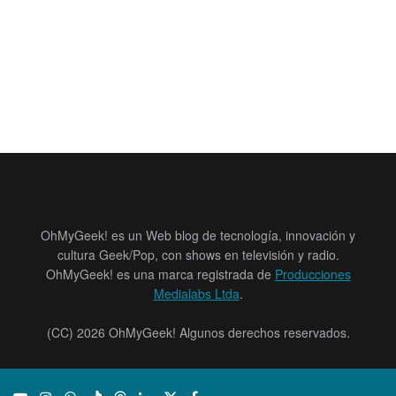
OhMyGeek! es un Web blog de tecnología, innovación y
cultura Geek/Pop, con shows en televisión y radio.
OhMyGeek! es una marca registrada de
Producciones
Medialabs Ltda
.
(CC) 2026 OhMyGeek! Algunos derechos reservados.