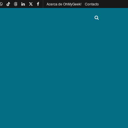
Acerca de OhMyGeek!
Contacto