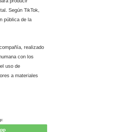
para producir
ital. Según TikTok,
n pública de la
 compañía, realizado
 humana con los
el uso de
ores a materiales
p: