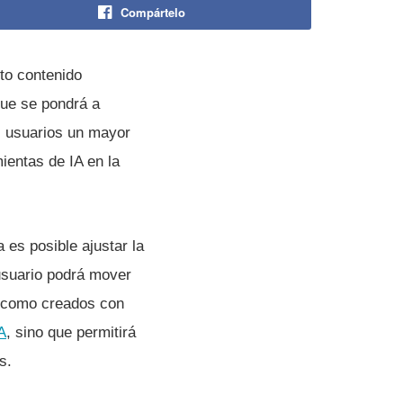
Compártelo
to contenido
que se pondrá a
s usuarios un mayor
ientas de IA en la
 es posible ajustar la
usuario podrá mover
s como creados con
A
, sino que permitirá
s.