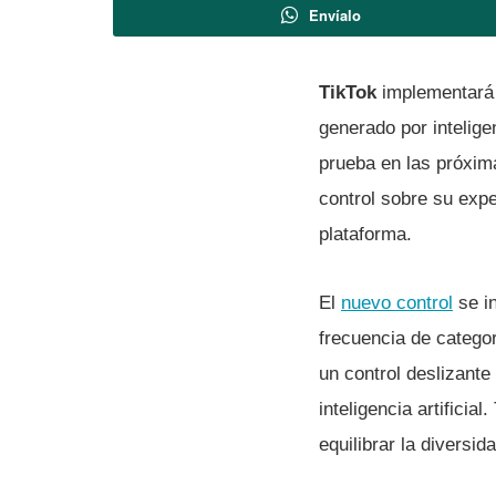
Envíalo
TikTok
implementará u
generado por intelige
prueba en las próxim
control sobre su expe
plataforma.
El
nuevo control
se in
frecuencia de catego
un control deslizant
inteligencia artificia
equilibrar la diversi