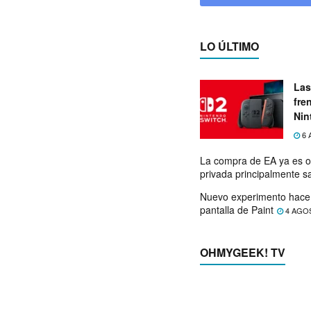
LO ÚLTIMO
Las
fre
Nin
exp
6 
La compra de EA ya es o
privada principalmente s
Nuevo experimento hace 
pantalla de Paint
4 AGO
OHMYGEEK! TV