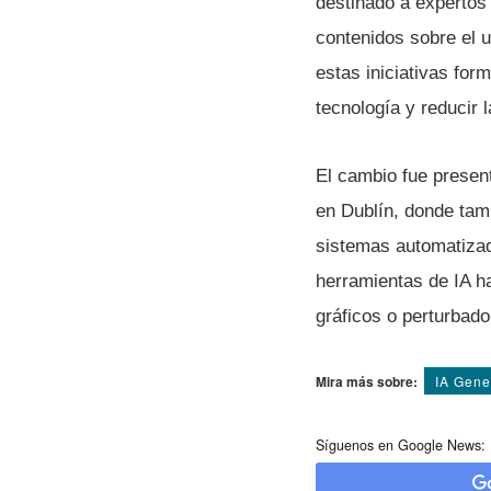
destinado a expertos
contenidos sobre el us
estas iniciativas for
tecnología y reducir 
El cambio fue presen
en Dublín, donde tamb
sistemas automatizad
herramientas de IA h
gráficos o perturbado
Mira más sobre:
IA Gene
Síguenos en Google News: