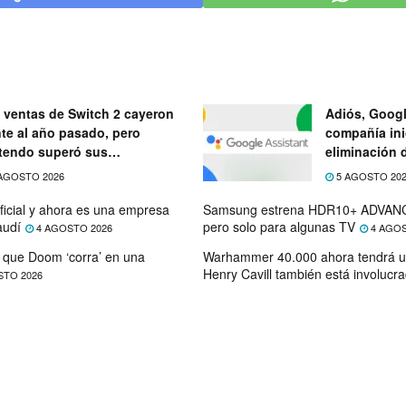
 ventas de Switch 2 cayeron
Adiós, Googl
nte al año pasado, pero
compañía ini
tendo superó sus
eliminación 
ectativas
próximo mes
AGOSTO 2026
5 AGOSTO 20
ficial y ahora es una empresa
Samsung estrena HDR10+ ADVANC
audí
pero solo para algunas TV
4 AGOSTO 2026
4 AGOS
que Doom ‘corra’ en una
Warhammer 40.000 ahora tendrá u
Henry Cavill también está involucr
STO 2026