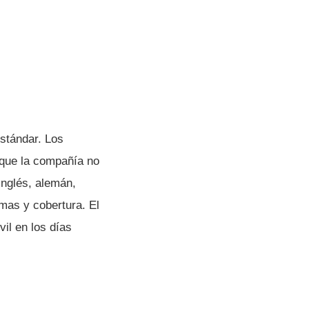
estándar. Los
nque la compañía no
inglés, alemán,
omas y cobertura. El
il en los días