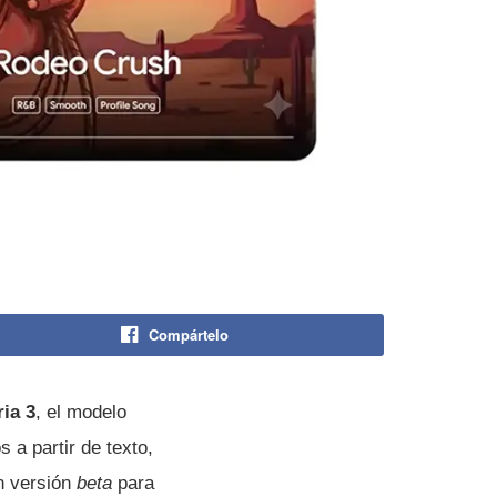
Compártelo
ria 3
, el modelo
 a partir de texto,
n versión
beta
para