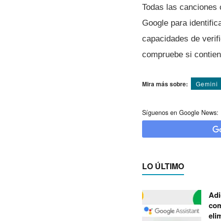
Todas las canciones
Google para identific
capacidades de verifi
compruebe si contien
Mira más sobre:
Gemini
Síguenos en Google News:
LO ÚLTIMO
Adi
com
eli