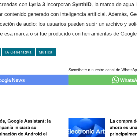
 creadas con
Lyria 3
incorporan
SynthID
, la marca de agua 
ar contenido generado con inteligencia artificial. Además, G
cación de audio: los usuarios pueden subir un archivo y soli
e esa marca o si fue producido con herramientas de Google
IA Generativa
Música
Suscríbete a nuestro canal de WhatsAp
ós, Google Assistant: la
La compra de
pañía iniciará su
ahora es un
minación de Android el
principalmen