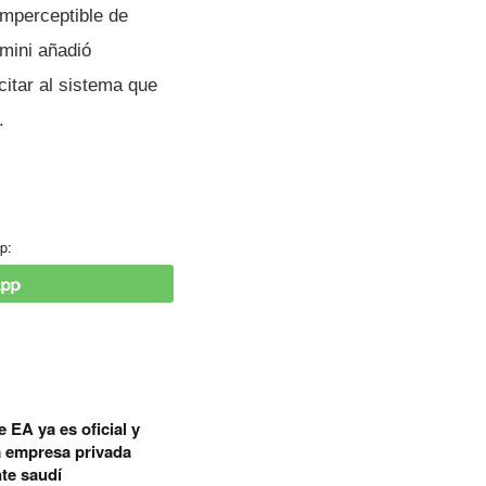
imperceptible de
emini añadió
citar al sistema que
.
p:
 EA ya es oficial y
a empresa privada
te saudí