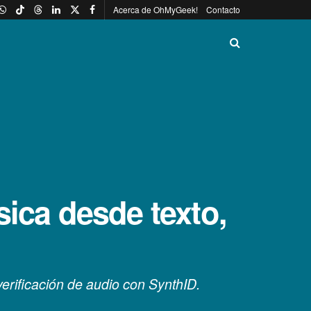
Acerca de OhMyGeek!
Contacto
sica desde texto,
erificación de audio con SynthID.