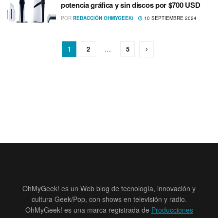
potencia gráfica y sin discos por $700 USD
POR
REDACCIÓN OHMYGEEK!
10 SEPTIEMBRE 2024
1
2
…
5
OhMyGeek! es un Web blog de tecnología, innovación y
cultura Geek/Pop, con shows en televisión y radio.
OhMyGeek! es una marca registrada de
Producciones