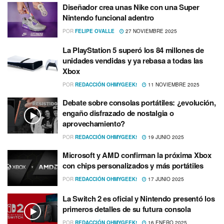
Diseñador crea unas Nike con una Super
Nintendo funcional adentro
POR
FELIPE OVALLE
27 NOVIEMBRE 2025
La PlayStation 5 superó los 84 millones de
unidades vendidas y ya rebasa a todas las
Xbox
POR
REDACCIÓN OHMYGEEK!
11 NOVIEMBRE 2025
Debate sobre consolas portátiles: ¿evolución,
engaño disfrazado de nostalgia o
aprovechamiento?
POR
REDACCIÓN OHMYGEEK!
19 JUNIO 2025
Microsoft y AMD confirman la próxima Xbox
con chips personalizados y más portátiles
POR
REDACCIÓN OHMYGEEK!
17 JUNIO 2025
La Switch 2 es oficial y Nintendo presentó los
primeros detalles de su futura consola
POR
REDACCIÓN OHMYGEEK!
16 ENERO 2025