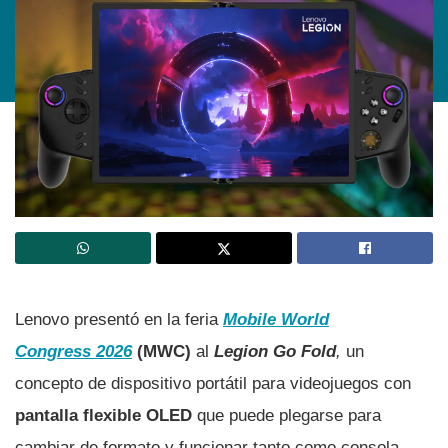
Lenovo presentó en la feria
Mobile World
Congress 2026
(MWC)
al
Legion Go Fold
,
un
concepto de dispositivo portátil para videojuegos con
pantalla flexible OLED
que puede plegarse para
cambiar de formato y funcionar tanto como consola