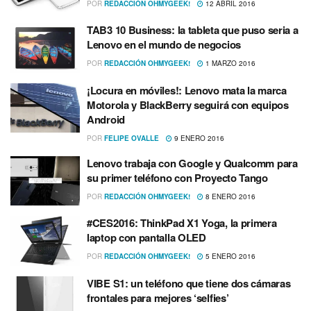
POR
REDACCIÓN OHMYGEEK!
12 ABRIL 2016
TAB3 10 Business: la tableta que puso seria a
Lenovo en el mundo de negocios
POR
REDACCIÓN OHMYGEEK!
1 MARZO 2016
¡Locura en móviles!: Lenovo mata la marca
Motorola y BlackBerry seguirá con equipos
Android
POR
FELIPE OVALLE
9 ENERO 2016
Lenovo trabaja con Google y Qualcomm para
su primer teléfono con Proyecto Tango
POR
REDACCIÓN OHMYGEEK!
8 ENERO 2016
#CES2016: ThinkPad X1 Yoga, la primera
laptop con pantalla OLED
POR
REDACCIÓN OHMYGEEK!
5 ENERO 2016
VIBE S1: un teléfono que tiene dos cámaras
frontales para mejores ‘selfies’