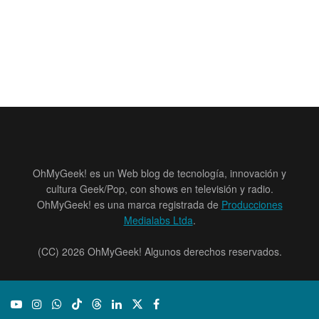
OhMyGeek! es un Web blog de tecnología, innovación y
cultura Geek/Pop, con shows en televisión y radio.
OhMyGeek! es una marca registrada de
Producciones
Medialabs Ltda
.
(CC) 2026 OhMyGeek! Algunos derechos reservados.