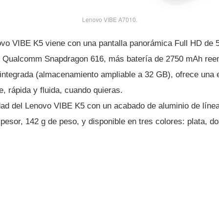
Lenovo VIBE A7010.
novo VIBE K5 viene con una pantalla panorámica Full HD de 5
e Qualcomm Snapdragon 616, más baterí­a de 2750 mAh reem
ntegrada (almacenamiento ampliable a 32 GB), ofrece una 
, rápida y fluida, cuando quieras.
idad del Lenovo VIBE K5 con un acabado de aluminio de lí­ne
sor, 142 g de peso, y disponible en tres colores: plata, dor