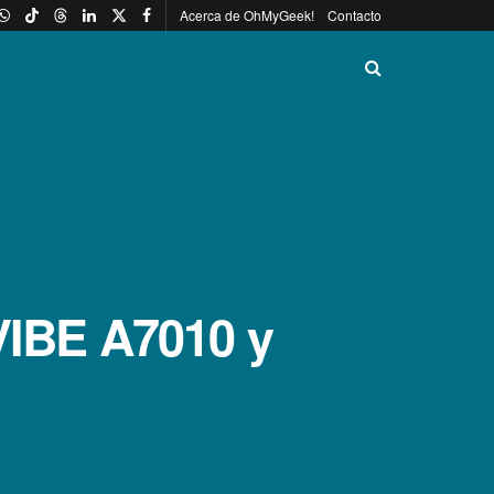
Acerca de OhMyGeek!
Contacto
VIBE A7010 y