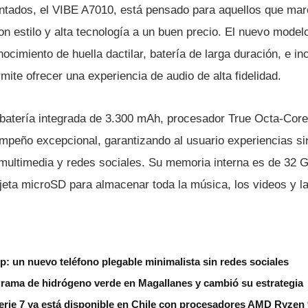
ntados, el VIBE A7010, está pensado para aquellos que mar
n estilo y alta tecnologí­a a un buen precio. El nuevo model
ocimiento de huella dactilar, baterí­a de larga duración, e in
ite ofrecer una experiencia de audio de alta fidelidad.
aterí­a integrada de 3.300 mAh, procesador True Octa-Core
peño excepcional, garantizando al usuario experiencias sin
 multimedia y redes sociales. Su memoria interna es de 32 
eta microSD para almacenar toda la música, los videos y las
ip: un nuevo teléfono plegable minimalista sin redes sociales
grama de hidrógeno verde en Magallanes y cambió su estrategia
erie 7 ya está disponible en Chile con procesadores AMD Ryzen