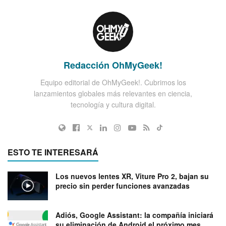
Redacción OhMyGeek!
Equipo editorial de OhMyGeek!. Cubrimos los
lanzamientos globales más relevantes en ciencia,
tecnología y cultura digital.
ESTO TE INTERESARÁ
Los nuevos lentes XR, Viture Pro 2, bajan su
precio sin perder funciones avanzadas
Adiós, Google Assistant: la compañía iniciará
su eliminación de Android el próximo mes