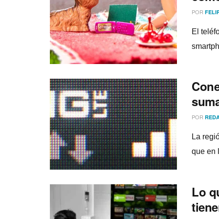
POR
FELI
El telé
smartph
Cone
suma
POR
REDA
La regi
que en 
Lo qu
tiene