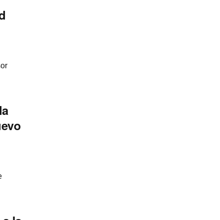
d
sor
la
uevo
e