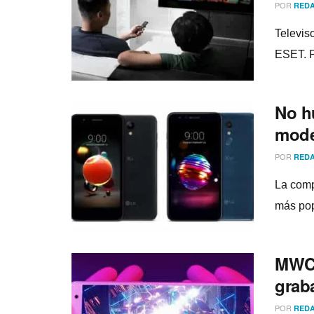
POR
REDA
Televis
ESET. P
No h
mode
POR
REDA
La comp
más pop
MWC 
grab
POR
REDA