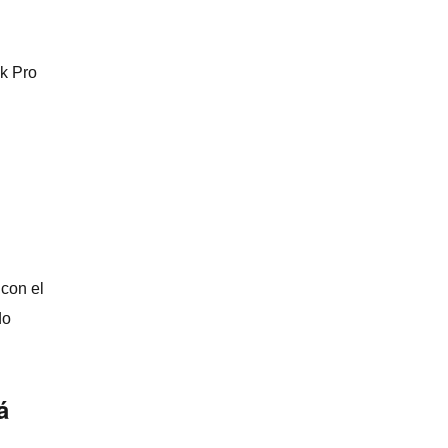
ok Pro
con el
do
á