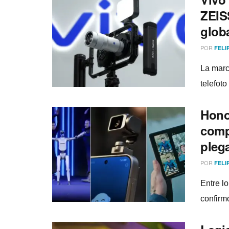
ZEIS
glob
POR
FELI
La marc
telefot
Hono
comp
pleg
POR
FELI
Entre l
confirm