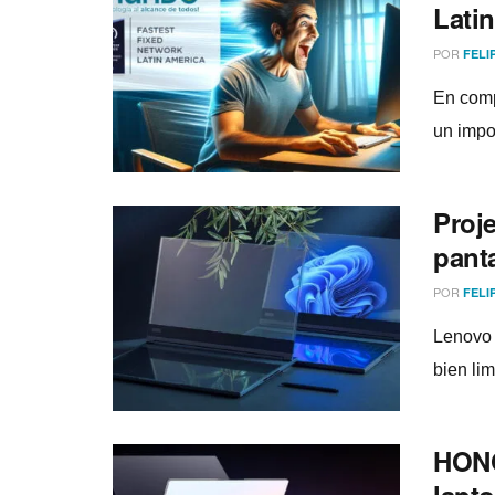
Lati
POR
FELI
En comp
un impo
Proje
pant
POR
FELI
Lenovo 
bien li
HONO
lapto