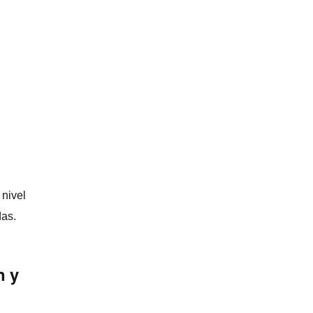
 nivel
das.
n y