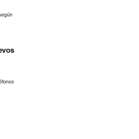
 según
evos
léfonos