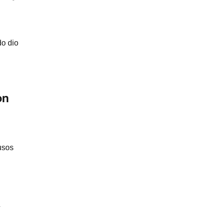
do dio
on
usos
a