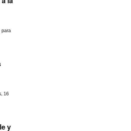
 a la
e para
s
s, 16
le y