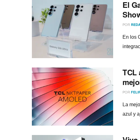
El Ga
Show
POR
REDA
En los 
integrac
TCL 
mejor
POR
FELI
La mejo
azul y 
Vivo