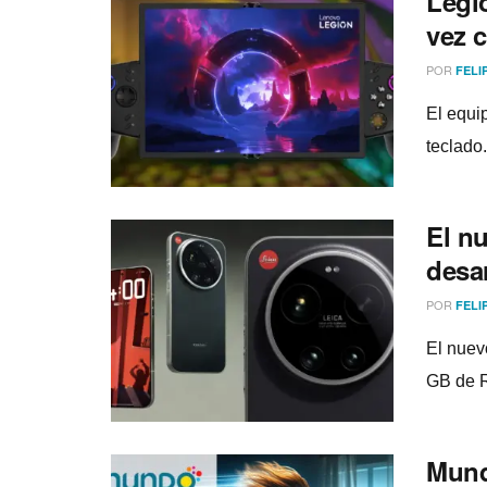
Legio
vez c
POR
FELI
El equi
teclado
El n
desar
POR
FELI
El nuev
GB de R
Mundo