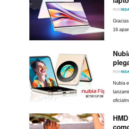
POR
REDA
Gracias
16 apar
Nubia
pleg
POR
REDA
Nubia e
lanzami
oficialm
HMD l
como