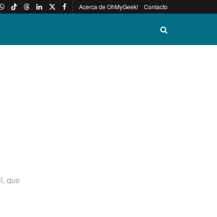
Acerca de OhMyGeek!
Contacto
l, que