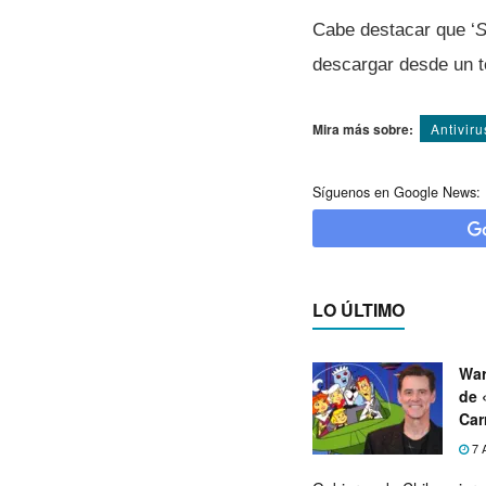
Cabe destacar que ‘
S
descargar desde un te
Mira más sobre:
Antiviru
Síguenos en Google News:
LO ÚLTIMO
War
de 
Car
7 