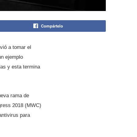
Compártelo
vió a tomar el
 un ejemplo
das y esta termina
nueva rama de
ongress 2018 (MWC)
ntivirus para