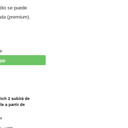
sólo se puede
ada (
premium
).
p:
tch 2 subirá de
le a partir de
26