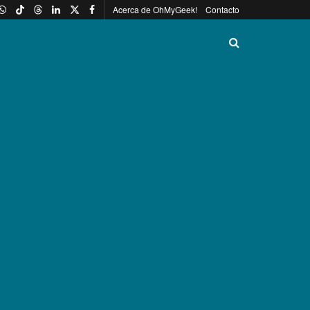
Acerca de OhMyGeek!
Contacto