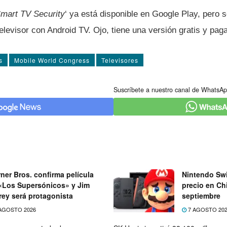
mart TV Security
‘ ya está disponible en Google Play, pero 
levisor con Android TV. Ojo, tiene una versión gratis y pag
s
Mobile World Congress
Televisores
Suscríbete a nuestro canal de WhatsAp
ner Bros. confirma película
Nintendo Swi
«Los Supersónicos» y Jim
precio en Chi
rey será protagonista
septiembre
AGOSTO 2026
7 AGOSTO 20