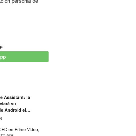
ación personal de
p:
e Assistant: la
ciará su
de Android el
26
ED en Prime Video,
TO 2026