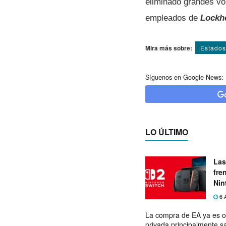
eliminado grandes vo
empleados de
Lockh
Mira más sobre:
Estados
Síguenos en Google News:
LO ÚLTIMO
Las
fre
Nin
exp
6 
La compra de EA ya es o
privada principalmente s