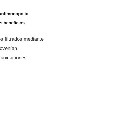
 antimonopolio
s beneficios
os filtrados mediante
rovenían
municaciones