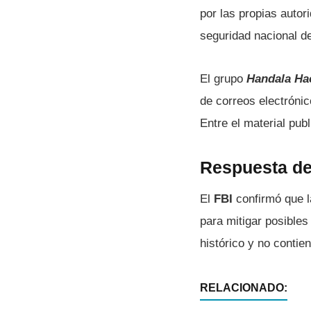
por las propias auto
seguridad nacional d
El grupo
Handala Ha
de correos electrónic
Entre el material pub
Respuesta del
El
FBI
confirmó que l
para mitigar posible
histórico y no contie
RELACIONADO: