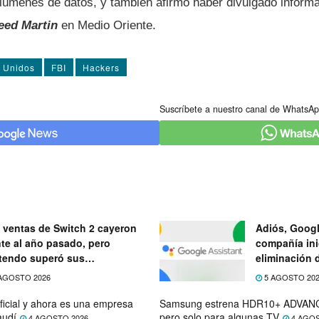
lúmenes de datos, y también afirmó haber divulgado inform
eed Martin
en Medio Oriente.
 Unidos
FBI
Hackers
Suscríbete a nuestro canal de WhatsAp
 ventas de Switch 2 cayeron
Adiós, Googl
nte al año pasado, pero
compañía ini
tendo superó sus
eliminación 
ectativas
próximo mes
AGOSTO 2026
5 AGOSTO 20
ficial y ahora es una empresa
Samsung estrena HDR10+ ADVANC
audí
pero solo para algunas TV
4 AGOSTO 2026
4 AGOS