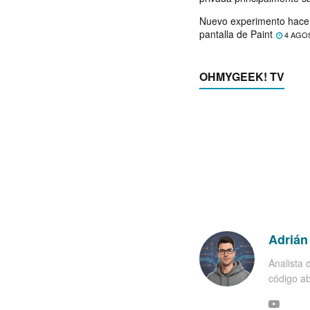
Nuevo experimento hace 
pantalla de Paint
4 AGO
OHMYGEEK! TV
Adrián
Analista 
código ab