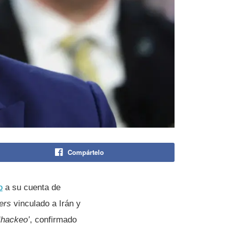
Compártelo
o
a su cuenta de
ers
vinculado a Irán y
‘hackeo’
, confirmado