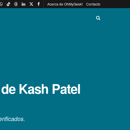
Acerca de OhMyGeek!
Contacto
 de Kash Patel
rificados.