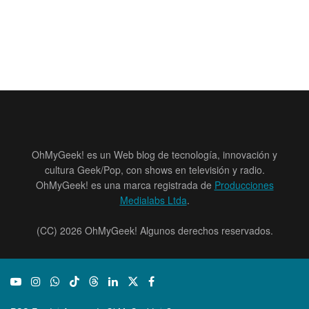
OhMyGeek! es un Web blog de tecnología, innovación y
cultura Geek/Pop, con shows en televisión y radio.
OhMyGeek! es una marca registrada de
Producciones
Medialabs Ltda
.
(CC) 2026 OhMyGeek! Algunos derechos reservados.