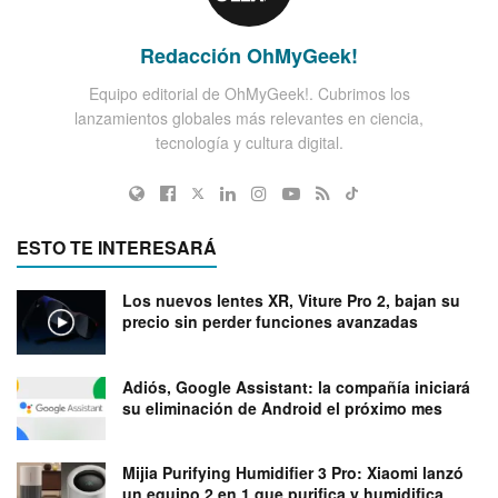
Redacción OhMyGeek!
Equipo editorial de OhMyGeek!. Cubrimos los
lanzamientos globales más relevantes en ciencia,
tecnología y cultura digital.
ESTO TE INTERESARÁ
Los nuevos lentes XR, Viture Pro 2, bajan su
precio sin perder funciones avanzadas
Adiós, Google Assistant: la compañía iniciará
su eliminación de Android el próximo mes
Mijia Purifying Humidifier 3 Pro: Xiaomi lanzó
un equipo 2 en 1 que purifica y humidifica