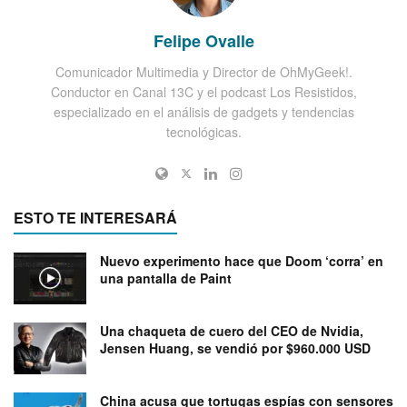
Felipe Ovalle
Comunicador Multimedia y Director de OhMyGeek!.
Conductor en Canal 13C y el podcast Los Resistidos,
especializado en el análisis de gadgets y tendencias
tecnológicas.
ESTO TE INTERESARÁ
Nuevo experimento hace que Doom ‘corra’ en
una pantalla de Paint
Una chaqueta de cuero del CEO de Nvidia,
Jensen Huang, se vendió por $960.000 USD
China acusa que tortugas espías con sensores